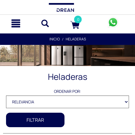
text.skipToContent
text.skipToNavigation
0
INICIO
HELADERAS
Heladeras
ORDENAR POR:
FILTRAR