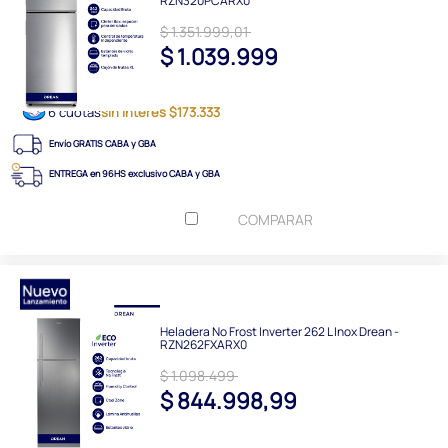
RZN320PCARX0
$ 1.351.999,01
$ 1.039.999
6 cuotas
sin interés $173.333
Envío GRATIS CABA y GBA
ENTREGA en 96HS exclusivo CABA y GBA
COMPARAR
Heladera No Frost Inverter 262 L Inox Drean -
RZN262FXARX0
$ 1.098.499
$ 844.998,99