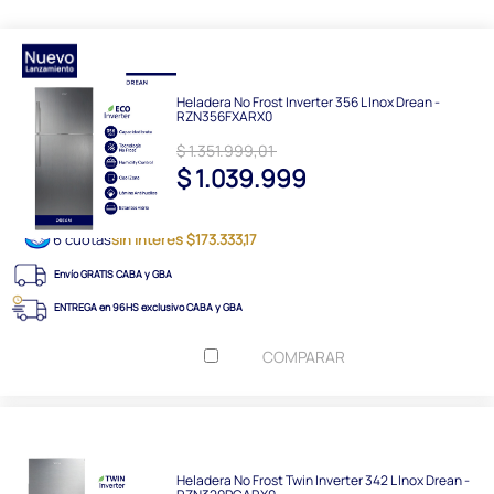
Heladera No Frost Inverter 356 L Inox Drean -
RZN356FXARX0
$ 1.351.999,01
$ 1.039.999
6 cuotas
sin interés $173.333,17
Envío GRATIS CABA y GBA
ENTREGA en 96HS exclusivo CABA y GBA
COMPARAR
Heladera No Frost Twin Inverter 342 L Inox Drean -