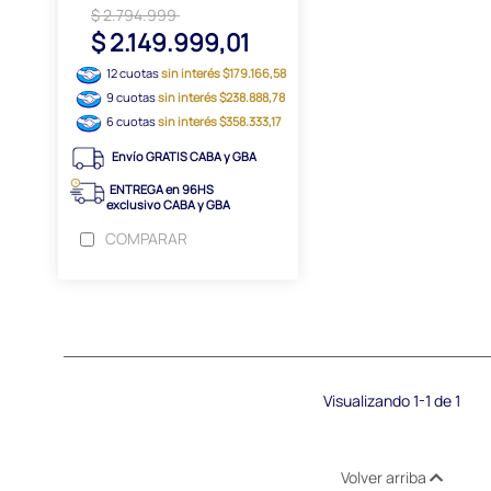
$ 2.794.999
$ 2.149.999,01
12 cuotas
sin interés $179.166,58
9 cuotas
sin interés $238.888,78
6 cuotas
sin interés $358.333,17
Envío GRATIS CABA y GBA
ENTREGA en 96HS
exclusivo CABA y GBA
COMPARAR
Visualizando 1-1 de 1
Volver arriba