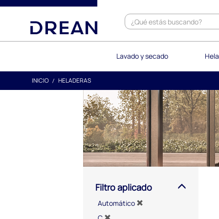
text.skipToContent
text.skipToNavigation
Lavado y secado
Hela
INICIO
HELADERAS
Filtro aplicado
Automático
C