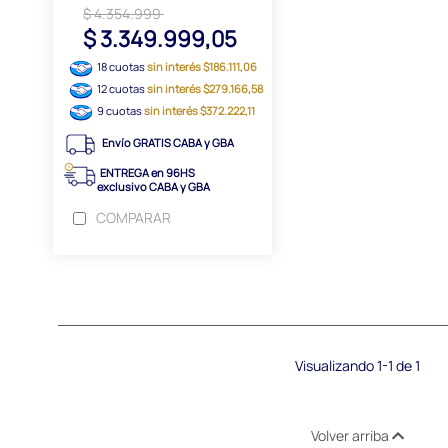
$ 4.354.999
$ 3.349.999,05
18 cuotas
sin interés $186.111,06
12 cuotas
sin interés $279.166,58
9 cuotas
sin interés $372.222,11
Envío GRATIS CABA y GBA
ENTREGA en 96HS
exclusivo CABA y GBA
COMPARAR
Visualizando 1-1 de 1
Volver arriba