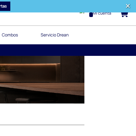
rtas
0
Mi cuenta
Combos
Servicio Drean