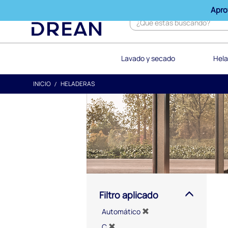
text.skipToContent
text.skipToNavigation
Apro
Lavado y secado
Hela
INICIO
HELADERAS
Filtro aplicado
Automático
C