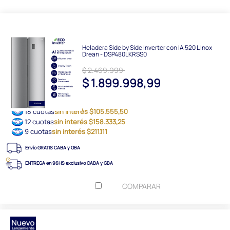
Heladera Side by Side Inverter con IA 520 L Inox
Drean - DSP480LKRSS0
$ 2.469.999
$ 1.899.998,99
18 cuotas
sin interés $105.555,50
12 cuotas
sin interés $158.333,25
9 cuotas
sin interés $211.111
Envío GRATIS CABA y GBA
ENTREGA en 96HS exclusivo CABA y GBA
COMPARAR