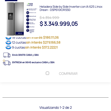
Heladera Side by Side Inverter con IA 625 L Inox
Drean - DSP610IORSS0
$ 4.354.999
$ 3.349.999,05
18 cuotas
sin interés $186.111,06
12 cuotas
sin interés $279.166,58
9 cuotas
sin interés $372.222,11
Envío GRATIS CABA y GBA
ENTREGA en 96HS exclusivo CABA y GBA
COMPARAR
Visualizando 1-2 de 2