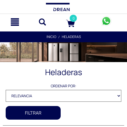
text.skipToContent
text.skipToNavigation
0
INICIO
HELADERAS
Heladeras
ORDENAR POR:
FILTRAR