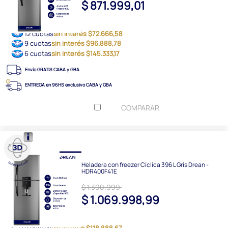
$ 871.999,01
12 cuotas
sin interés $72.666,58
9 cuotas
sin interés $96.888,78
6 cuotas
sin interés $145.333,17
Envío GRATIS CABA y GBA
ENTREGA en 96HS exclusivo CABA y GBA
COMPARAR
Heladera con freezer Cíclica 396 L Gris Drean -
HDR400F41E
$ 1.390.999
$ 1.069.998,99
9 cuotas
sin interés $118.888,67