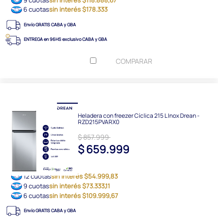
6 cuotas
sin interés $178.333
Envío GRATIS CABA y GBA
ENTREGA en 96HS exclusivo CABA y GBA
COMPARAR
Heladera con freezer Cíclica 215 L Inox Drean -
RZD215PVARX0
$ 857.999
$ 659.999
12 cuotas
sin interés $54.999,83
9 cuotas
sin interés $73.333,11
6 cuotas
sin interés $109.999,67
Envío GRATIS CABA y GBA