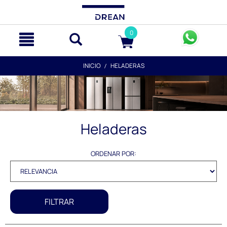
text.skipToContent
text.skipToNavigation
0
INICIO
HELADERAS
Heladeras
ORDENAR POR:
FILTRAR