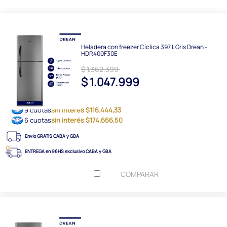
Heladera con freezer Cíclica 397 L Gris Drean -
HDR400F30E
$ 1.362.399
$ 1.047.999
9 cuotas
sin interés $116.444,33
6 cuotas
sin interés $174.666,50
Envío GRATIS CABA y GBA
ENTREGA en 96HS exclusivo CABA y GBA
COMPARAR