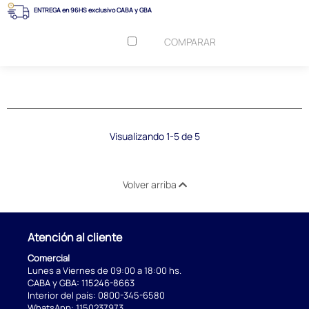
ENTREGA en 96HS exclusivo CABA y GBA
COMPARAR
Visualizando 1-5 de 5
Volver arriba
Atención al cliente
Comercial
Lunes a Viernes de 09:00 a 18:00 hs.
CABA y GBA:
115246-8663
Interior del país:
0800-345-6580
WhatsApp:
1150237973