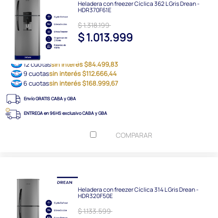
Heladera con freezer Cíclica 362 L Gris Drean -
HDR370F61E
$ 1.318.199
$ 1.013.999
12 cuotas
sin interés $84.499,83
9 cuotas
sin interés $112.666,44
6 cuotas
sin interés $168.999,67
Envío GRATIS CABA y GBA
ENTREGA en 96HS exclusivo CABA y GBA
COMPARAR
Heladera con freezer Cíclica 314 L Gris Drean -
HDR320F50E
$ 1.133.599