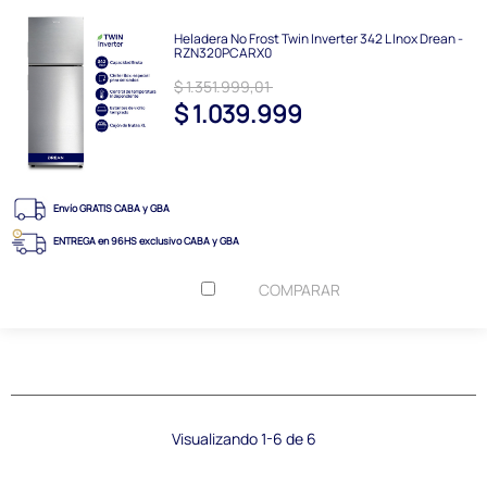
Heladera No Frost Twin Inverter 342 L Inox Drean -
RZN320PCARX0
$ 1.351.999,01
$ 1.039.999
Envío GRATIS CABA y GBA
ENTREGA en 96HS exclusivo CABA y GBA
COMPARAR
Visualizando 1-6 de 6