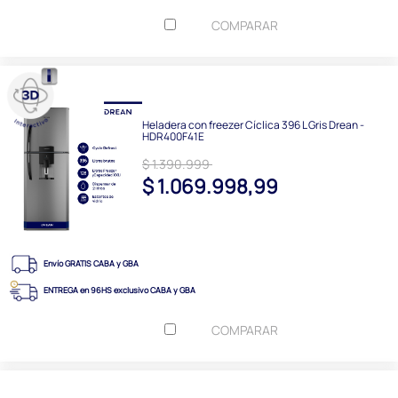
COMPARAR
Heladera con freezer Cíclica 396 L Gris Drean -
HDR400F41E
$ 1.390.999
$ 1.069.998,99
Envío GRATIS CABA y GBA
ENTREGA en 96HS exclusivo CABA y GBA
COMPARAR