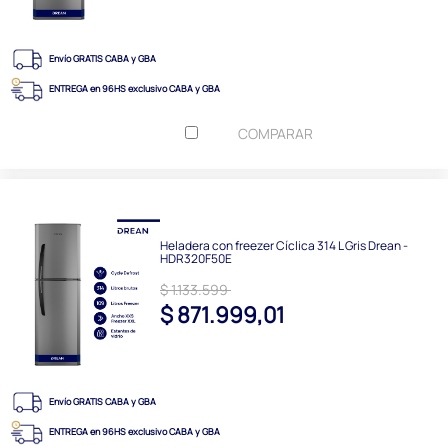
Envío GRATIS CABA y GBA
ENTREGA en 96HS exclusivo CABA y GBA
COMPARAR
Heladera con freezer Cíclica 314 L Gris Drean -
HDR320F50E
$ 1.133.599
$ 871.999,01
Envío GRATIS CABA y GBA
ENTREGA en 96HS exclusivo CABA y GBA