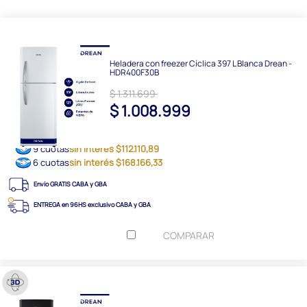
Heladera con freezer Cíclica 397 L Blanca Drean -
HDR400F30B
$ 1.311.699
$ 1.008.999
9 cuotas
sin interés $112.110,89
6 cuotas
sin interés $168.166,33
Envío GRATIS CABA y GBA
ENTREGA en 96HS exclusivo CABA y GBA
COMPARAR