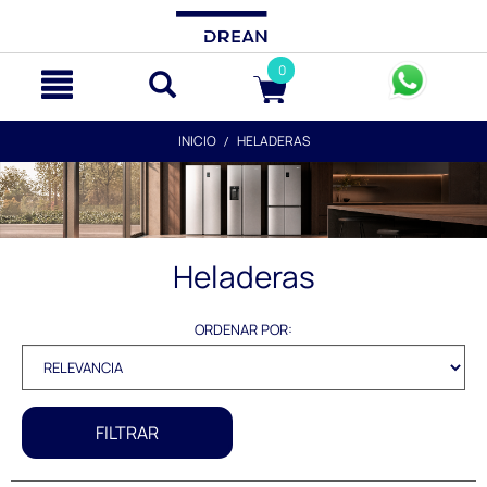
text.skipToContent
text.skipToNavigation
0
INICIO
HELADERAS
Heladeras
ORDENAR POR:
FILTRAR