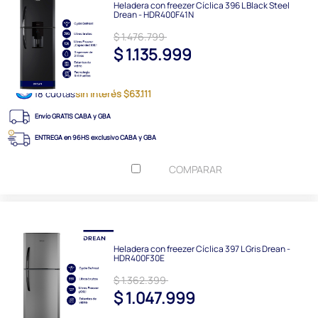
Heladera con freezer Cíclica 396 L Black Steel
Drean - HDR400F41N
$ 1.476.799
$ 1.135.999
18 cuotas
sin interés $63.111
Envío GRATIS CABA y GBA
ENTREGA en 96HS exclusivo CABA y GBA
COMPARAR
Heladera con freezer Cíclica 397 L Gris Drean -
HDR400F30E
$ 1.362.399
$ 1.047.999