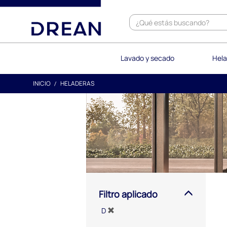
text.skipToContent
text.skipToNavigation
Lavado y secado
Hela
INICIO
HELADERAS
Filtro aplicado
D