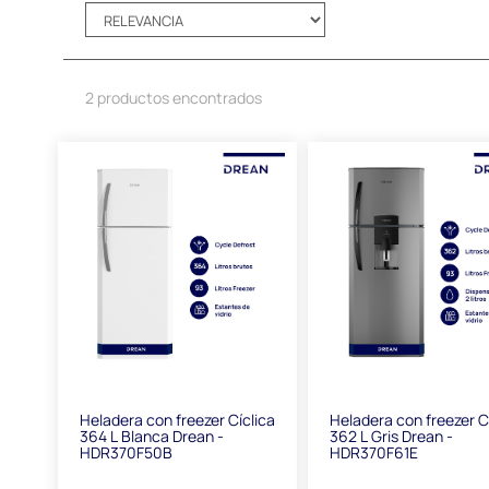
2 productos encontrados
Heladera con freezer Cíclica
Heladera con freezer C
364 L Blanca Drean -
362 L Gris Drean -
HDR370F50B
HDR370F61E