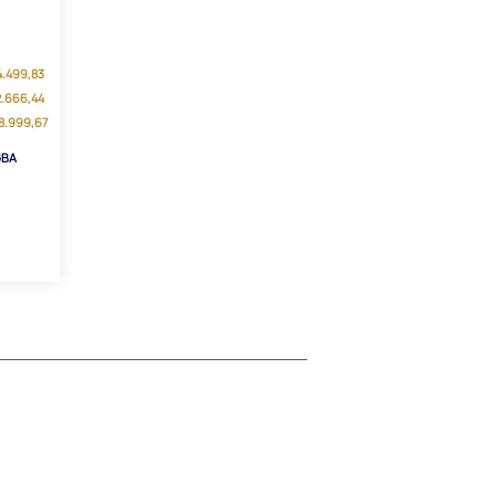
84.499,83
12.666,44
68.999,67
GBA