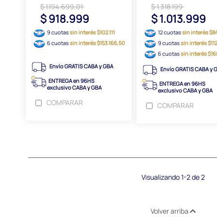
$ 1.194.699,01
$ 1.318.199
$ 918.999
$ 1.013.999
9 cuotas
sin interés $102.111
12 cuotas
sin interés $
6 cuotas
sin interés $153.166,50
9 cuotas
sin interés $1
6 cuotas
sin interés $1
Envío GRATIS CABA y GBA
Envío GRATIS CABA y 
ENTREGA en 96HS
ENTREGA en 96HS
exclusivo CABA y GBA
exclusivo CABA y GBA
COMPARAR
COMPARAR
Visualizando 1-2 de 2
Volver arriba