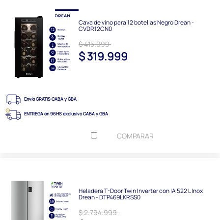
Cava de vino para 12 botellas Negro Drean -
CVDR12CN0
$ 415.999
$ 319.999
Envío GRATIS CABA y GBA
ENTREGA en 96HS exclusivo CABA y GBA
COMPARAR
Heladera T-Door Twin Inverter con IA 522 L Inox
Drean - DTP469LKRSS0
$ 2.794.999