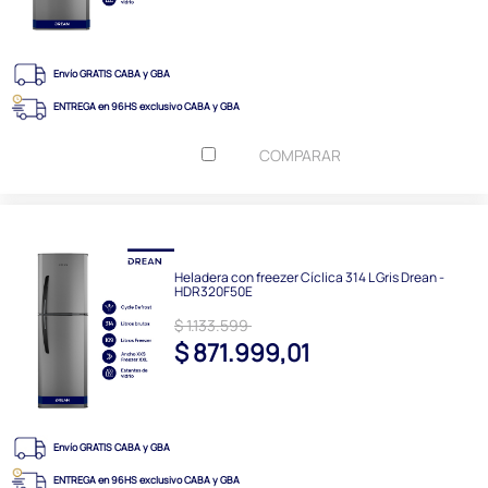
Envío GRATIS CABA y GBA
ENTREGA en 96HS exclusivo CABA y GBA
COMPARAR
Heladera con freezer Cíclica 314 L Gris Drean -
HDR320F50E
$ 1.133.599
$ 871.999,01
Envío GRATIS CABA y GBA
ENTREGA en 96HS exclusivo CABA y GBA