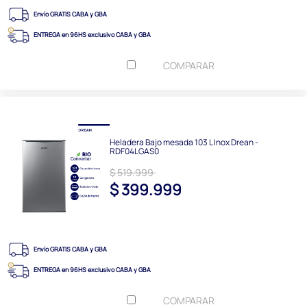
Envío GRATIS CABA y GBA
ENTREGA en 96HS exclusivo CABA y GBA
COMPARAR
Heladera Bajo mesada 103 L Inox Drean -
RDF04LGAS0
$ 519.999
$ 399.999
Envío GRATIS CABA y GBA
ENTREGA en 96HS exclusivo CABA y GBA
COMPARAR