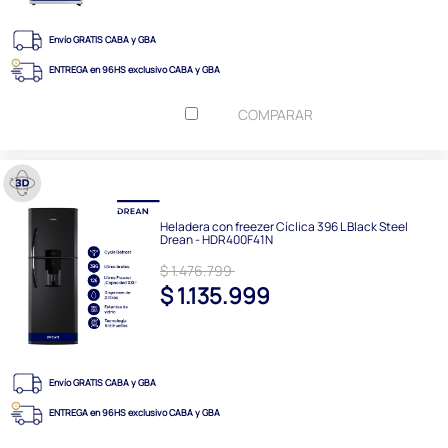
Envío GRATIS CABA y GBA
ENTREGA en 96HS exclusivo CABA y GBA
COMPARAR
Heladera con freezer Cíclica 396 L Black Steel
Drean - HDR400F41N
$ 1.476.799
$ 1.135.999
Envío GRATIS CABA y GBA
ENTREGA en 96HS exclusivo CABA y GBA