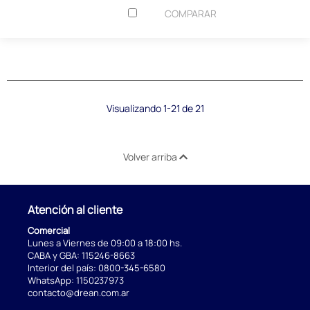
COMPARAR
Visualizando 1-21 de 21
Volver arriba
Atención al cliente
Comercial
Lunes a Viernes de 09:00 a 18:00 hs.
CABA y GBA:
115246-8663
Interior del país:
0800-345-6580
WhatsApp:
1150237973
contacto@drean.com.ar