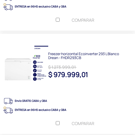
ENTREGA en 96HS exclusivo CABA y GBA
COMPARAR
Freezer horizontal Ecoinverter 293 L Blanco
Drean - FHDR293CB
$ 1.273.999,01
$ 979.999,01
Envío GRATIS CABA y GBA
ENTREGA en 96HS exclusivo CABA y GBA
COMPARAR