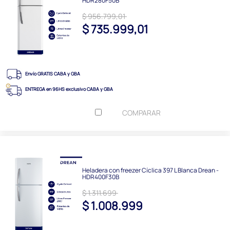
HDR280F50B
$ 956.799,01
$ 735.999,01
Envío GRATIS CABA y GBA
ENTREGA en 96HS exclusivo CABA y GBA
COMPARAR
Heladera con freezer Cíclica 397 L Blanca Drean -
HDR400F30B
$ 1.311.699
$ 1.008.999