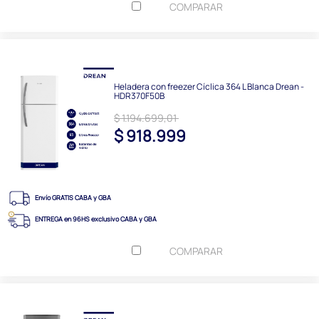
COMPARAR
Heladera con freezer Cíclica 364 L Blanca Drean -
HDR370F50B
$ 1.194.699,01
$ 918.999
Envío GRATIS CABA y GBA
ENTREGA en 96HS exclusivo CABA y GBA
COMPARAR