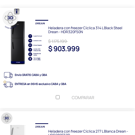
Heladera con freezer Cíclica 314 L Black Steel
Drean - HDR320F50N
$ 1.175.199
$ 903.999
Envío GRATIS CABA y GBA
ENTREGA en 96HS exclusivo CABA y GBA
COMPARAR
Heladera con freezer Cíclica 277 L Blanca Drean -