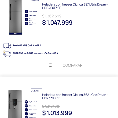
Heladera con freezer Cíclica 397 L Gris Drean -
HDR400F30E
$ 1.362.399
$ 1.047.999
Envío GRATIS CABA y GBA
ENTREGA en 96HS exclusivo CABA y GBA
COMPARAR
Heladera con freezer Cíclica 362 L Gris Drean -
HDR370F61E
$ 1.318.199
$ 1.013.999