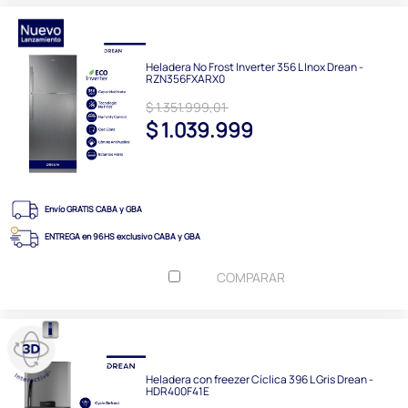
Heladera No Frost Inverter 356 L Inox Drean -
RZN356FXARX0
$ 1.351.999,01
$ 1.039.999
Envío GRATIS CABA y GBA
ENTREGA en 96HS exclusivo CABA y GBA
COMPARAR
Heladera con freezer Cíclica 396 L Gris Drean -
HDR400F41E