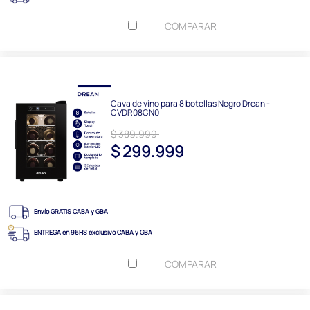
COMPARAR
Cava de vino para 8 botellas Negro Drean -
CVDR08CN0
$ 389.999
$ 299.999
Envío GRATIS CABA y GBA
ENTREGA en 96HS exclusivo CABA y GBA
COMPARAR