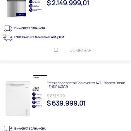
$ 2.149.999,01
Envío GRATIS CABA y GBA
ENTREGA en 96HS exclusivo CABA y GBA
COMPARAR
Freezer horizontal Ecoinverter 143 L Blanco Drean
- FHDR143CB
$ 831.999
$ 639.999,01
Envío GRATIS CABA y GBA