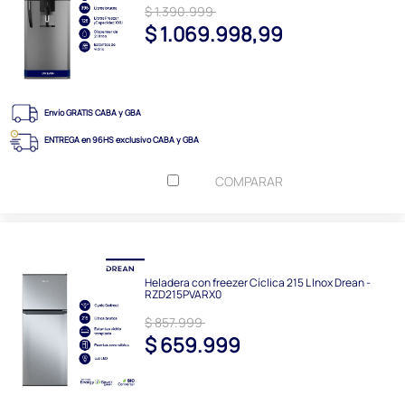
$ 1.390.999
$ 1.069.998,99
Envío GRATIS CABA y GBA
ENTREGA en 96HS exclusivo CABA y GBA
COMPARAR
Heladera con freezer Cíclica 215 L Inox Drean -
RZD215PVARX0
$ 857.999
$ 659.999