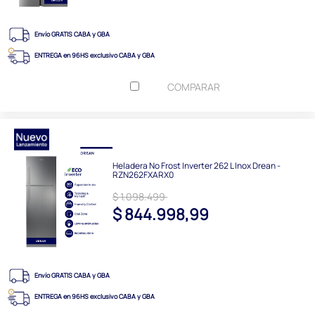
Envío GRATIS CABA y GBA
ENTREGA en 96HS exclusivo CABA y GBA
COMPARAR
Heladera No Frost Inverter 262 L Inox Drean -
RZN262FXARX0
$ 1.098.499
$ 844.998,99
Envío GRATIS CABA y GBA
ENTREGA en 96HS exclusivo CABA y GBA