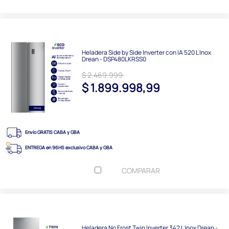
Heladera Side by Side Inverter con IA 520 L Inox
Drean - DSP480LKRSS0
$ 2.469.999
$ 1.899.998,99
Envío GRATIS CABA y GBA
ENTREGA en 96HS exclusivo CABA y GBA
COMPARAR
Heladera No Frost Twin Inverter 342 L Inox Drean -