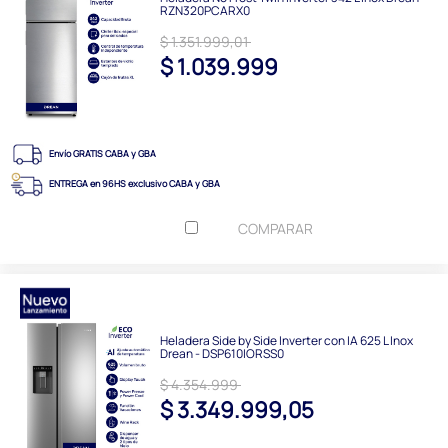
RZN320PCARX0
$ 1.351.999,01
$ 1.039.999
Envío GRATIS CABA y GBA
ENTREGA en 96HS exclusivo CABA y GBA
COMPARAR
Heladera Side by Side Inverter con IA 625 L Inox
Drean - DSP610IORSS0
$ 4.354.999
$ 3.349.999,05