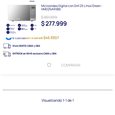
Microondas Digital con Grill 25 L Inox Drean -
HMD25ARSB0
$ 361.399
$ 277.999
6 cuotas
sin interés $46.333,17
Envío GRATIS CABA y GBA
ENTREGA en 96HS exclusivo CABA y GBA
COMPARAR
Visualizando 1-1 de 1