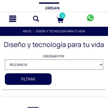
text.skipToContent
text.skipToNavigation
0
INICIO
DISEÑO Y TECNOLOGÍA PARA TU VIDA
Diseño y tecnología para tu vida
ORDENAR POR:
FILTRAR