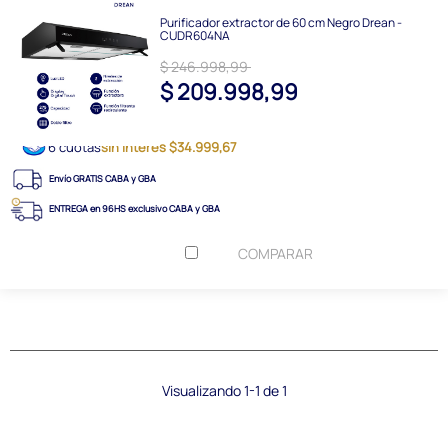
Purificador extractor de 60 cm Negro Drean -
CUDR604NA
$ 246.998,99
$ 209.998,99
6 cuotas
sin interés $34.999,67
Envío GRATIS CABA y GBA
ENTREGA en 96HS exclusivo CABA y GBA
COMPARAR
Visualizando 1-1 de 1