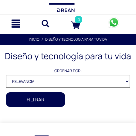
text.skipToContent
text.skipToNavigation
0
INICIO
DISEÑO Y TECNOLOGÍA PARA TU VIDA
Diseño y tecnología para tu vida
ORDENAR POR:
FILTRAR