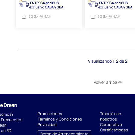
ENTREGA en 96HS
ENTREGA en 96HS
exclusivo CABA y GBA
exclusivo CABA y GBA
COMPARAR
COMPARAR
Visualizando 1-2 de 2
Volver arriba
de Drean
Promociones
Trabajá con
 somos?
Términos y Condiciones
nosotros
 Frecuentes
Privacidad
Corporativo
rean
Certificaciones
 en 3D
Botón de Arrepentimiento