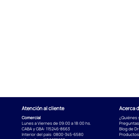
Atención al cliente
Acerca 
Comercial
¿Quiénes
Lunes a Viernes de 09:00 a 18:00 hs.
Preguntas
CABA y GBA:
115246-8663
Blog de D
Interior del país:
0800-345-6580
Productos