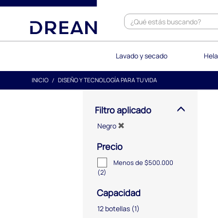
text.skipToContent
text.skipToNavigation
Lavado y secado
Hela
INICIO
DISEÑO Y TECNOLOGÍA PARA TU VIDA
Filtro aplicado
Negro
Precio
Menos de $500.000
(2)
Capacidad
12 botellas
(1)