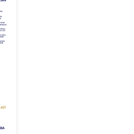
8.401
GBA