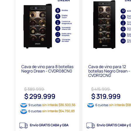
Cava de vino para 8 botellas
Cava de vino para 12
Negro Drean - CVDR08CN0
botellas Negro Drean -
CVDR12CN0
$ 389.999
$ 415.999
$ 299.999
$ 319.999
9 cuotas
sin interés $36.500,56
6 cuotas
sin interés $5
6 cuotas
sin interés $54.750,83
Envío GRATIS CABA y GBA
Envío GRATIS CABA y 