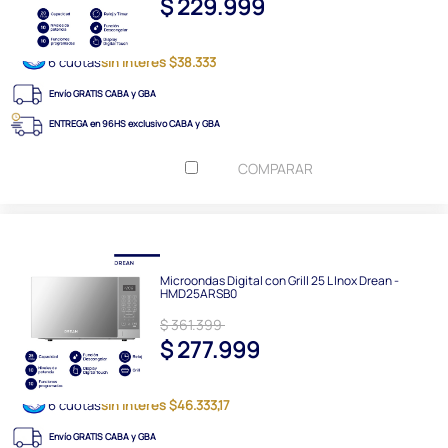
$ 229.999
6 cuotas
sin interés $38.333
Envío GRATIS CABA y GBA
ENTREGA en 96HS exclusivo CABA y GBA
COMPARAR
Microondas Digital con Grill 25 L Inox Drean -
HMD25ARSB0
$ 361.399
$ 277.999
6 cuotas
sin interés $46.333,17
Envío GRATIS CABA y GBA