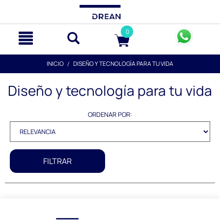
text.skipToContent
text.skipToNavigation
0
INICIO
DISEÑO Y TECNOLOGÍA PARA TU VIDA
Diseño y tecnología para tu vida
ORDENAR POR:
FILTRAR