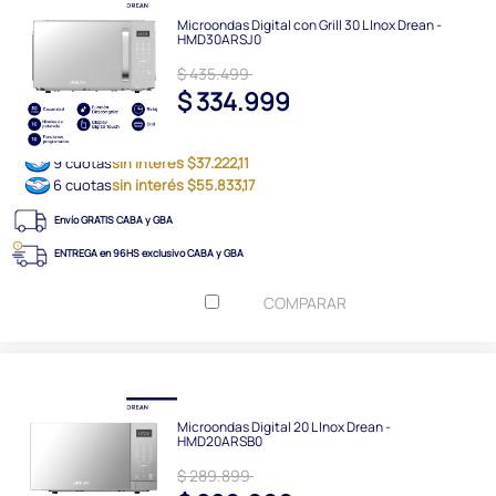
Microondas Digital con Grill 30 L Inox Drean -
HMD30ARSJ0
$ 435.499
$ 334.999
9 cuotas
sin interés $37.222,11
6 cuotas
sin interés $55.833,17
Envío GRATIS CABA y GBA
ENTREGA en 96HS exclusivo CABA y GBA
COMPARAR
Microondas Digital 20 L Inox Drean -
HMD20ARSB0
$ 289.899