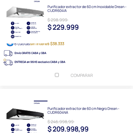
Purificador extractor de 60 cm Inoxidable Drean -
CUDR604IA
$ 298.999
$ 229.999
6 cuotas
sin interés $38.333
Envío GRATIS CABA y GBA
ENTREGA en 96HS exclusivo CABA y GBA
COMPARAR
Purificador extractor de 60 cm Negro Drean -
CUDR604NA
$ 246.998,99
$ 209.998,99