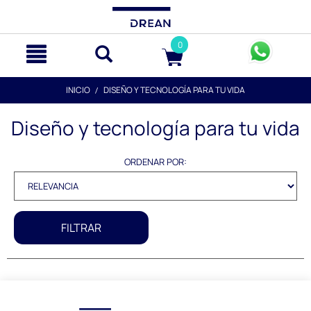
text.skipToContent
text.skipToNavigation
0
INICIO
DISEÑO Y TECNOLOGÍA PARA TU VIDA
Diseño y tecnología para tu vida
ORDENAR POR:
FILTRAR