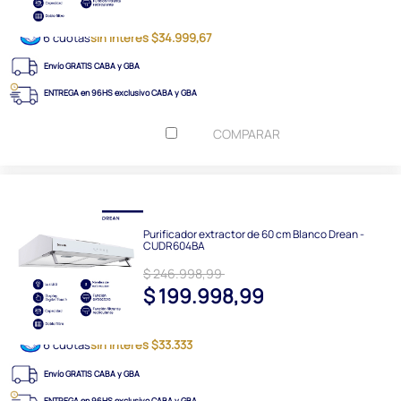
6 cuotas
sin interés $34.999,67
Envío GRATIS CABA y GBA
ENTREGA en 96HS exclusivo CABA y GBA
COMPARAR
Purificador extractor de 60 cm Blanco Drean -
CUDR604BA
$ 246.998,99
$ 199.998,99
6 cuotas
sin interés $33.333
Envío GRATIS CABA y GBA
ENTREGA en 96HS exclusivo CABA y GBA