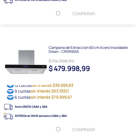
COMPARAR
Campana de Extracción 60 cm Acero Inoxidable
Drean - CRDR60IA
$ 714.998,99
$ 479.998,99
12 cuotas
sin interés $39.999,83
9 cuotas
sin interés $53.333,11
6 cuotas
sin interés $79.999,67
Envío GRATIS CABA y GBA
ENTREGA en 96HS exclusivo CABA y GBA
COMPARAR