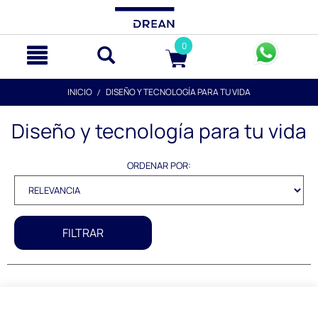
text.skipToContent
text.skipToNavigation
0
INICIO
DISEÑO Y TECNOLOGÍA PARA TU VIDA
Diseño y tecnología para tu vida
ORDENAR POR:
FILTRAR