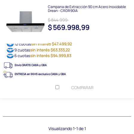
Campana de Extracción 90 cm Acero Inoxidable
Drean - CRDR90IA
$ 844.999
$ 569.998,99
12 cuotas
sin interés $47.499,92
9 cuotas
sin interés $63.333,22
6 cuotas
sin interés $94.999,83
Envío GRATIS CABA y GBA
ENTREGA en 96HS exclusivo CABA y GBA
COMPARAR
Visualizando 1-1 de 1