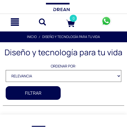
text.skipToContent
text.skipToNavigation
0
INICIO
DISEÑO Y TECNOLOGÍA PARA TU VIDA
Diseño y tecnología para tu vida
ORDENAR POR:
FILTRAR