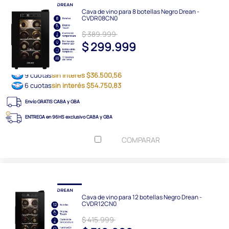
Cava de vino para 8 botellas Negro Drean -
CVDR08CN0
$ 389.999
$ 299.999
9 cuotas
sin interés $36.500,56
6 cuotas
sin interés $54.750,83
Envío GRATIS CABA y GBA
ENTREGA en 96HS exclusivo CABA y GBA
COMPARAR
Cava de vino para 12 botellas Negro Drean -
CVDR12CN0
$ 415.999