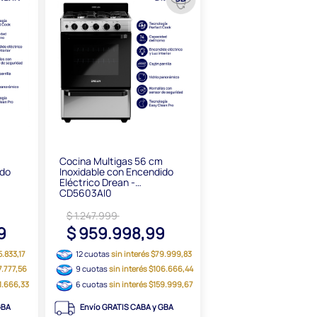
m
Cocina Multigas 56 cm
ido
Inoxidable con Encendido
Eléctrico Drean -
CD5603AI0
$ 1.247.999
99
$ 959.998,99
5.833,17
12 cuotas
sin interés $79.999,83
7.777,56
9 cuotas
sin interés $106.666,44
91.666,33
6 cuotas
sin interés $159.999,67
GBA
Envío GRATIS CABA y GBA