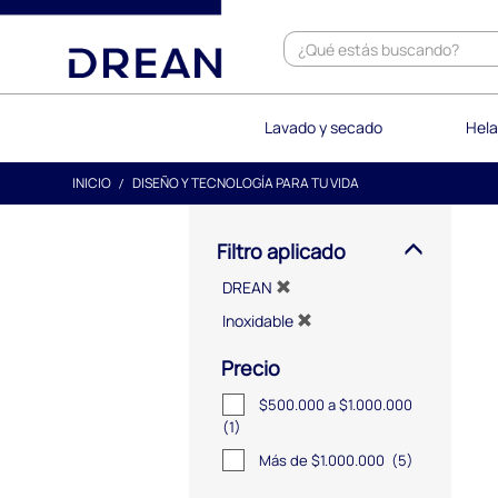
text.skipToContent
text.skipToNavigation
Lavado y secado
Hela
INICIO
DISEÑO Y TECNOLOGÍA PARA TU VIDA
Filtro aplicado
DREAN
Inoxidable
Precio
$500.000 a $1.000.000
(1)
Más de $1.000.000
(5)