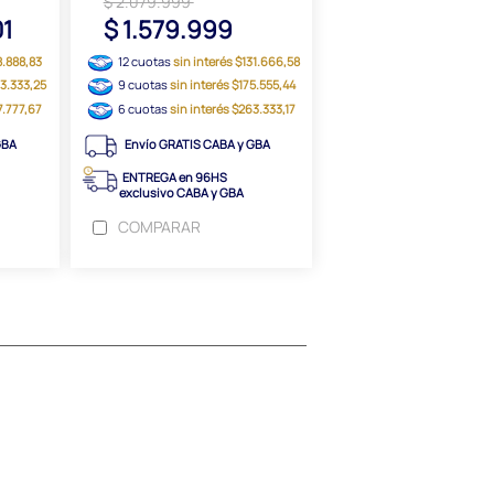
$ 2.079.999
01
$ 1.579.999
8.888,83
12 cuotas
sin interés $131.666,58
33.333,25
9 cuotas
sin interés $175.555,44
7.777,67
6 cuotas
sin interés $263.333,17
GBA
Envío GRATIS CABA y GBA
ENTREGA en 96HS
exclusivo CABA y GBA
COMPARAR