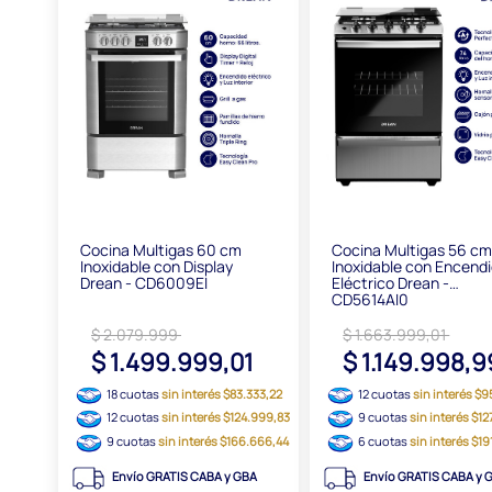
Cocina Multigas 60 cm
Cocina Multigas 56 c
Inoxidable con Display
Inoxidable con Encend
Drean - CD6009EI
Eléctrico Drean -
CD5614AI0
$ 2.079.999
$ 1.663.999,01
$ 1.499.999,01
$ 1.149.998,
18 cuotas
sin interés $83.333,22
12 cuotas
sin interés $9
12 cuotas
sin interés $124.999,83
9 cuotas
sin interés $12
9 cuotas
sin interés $166.666,44
6 cuotas
sin interés $1
Envío GRATIS CABA y GBA
Envío GRATIS CABA y 