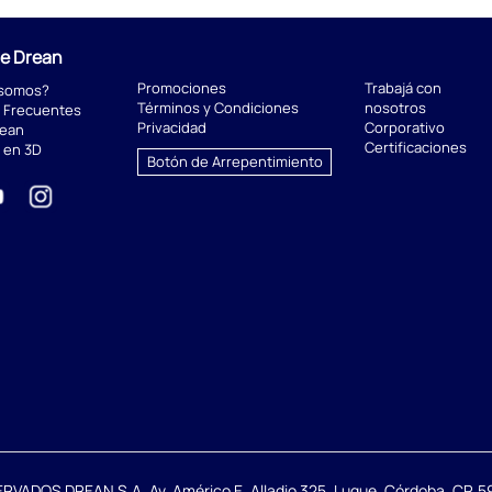
de Drean
Promociones
Trabajá con
 somos?
Términos y Condiciones
nosotros
 Frecuentes
Privacidad
Corporativo
rean
Certificaciones
 en 3D
Botón de Arrepentimiento
DOS DREAN S.A. Av. Américo E. Alladio 325, Luque. Córdoba. CP. 59