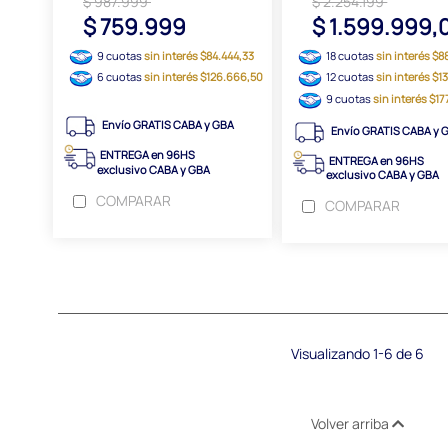
$ 987.999
$ 2.254.199
$ 759.999
$ 1.599.999,
9 cuotas
sin interés $84.444,33
18 cuotas
sin interés $8
6 cuotas
sin interés $126.666,50
12 cuotas
sin interés $1
9 cuotas
sin interés $17
Envío GRATIS CABA y GBA
Envío GRATIS CABA y 
ENTREGA en 96HS
ENTREGA en 96HS
exclusivo CABA y GBA
exclusivo CABA y GBA
COMPARAR
COMPARAR
Visualizando 1-6 de 6
Volver arriba