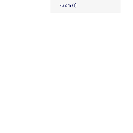
76 cm
(1)