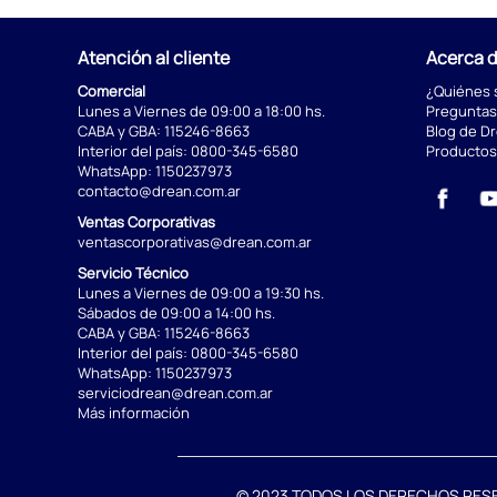
Atención al cliente
Acerca 
Comercial
¿Quiénes
Lunes a Viernes de 09:00 a 18:00 hs.
Preguntas
CABA y GBA:
115246-8663
Blog de D
Interior del país:
0800-345-6580
Productos
WhatsApp:
1150237973
contacto@drean.com.ar
Ventas Corporativas
ventascorporativas@drean.com.ar
Servicio Técnico
Lunes a Viernes de 09:00 a 19:30 hs.
Sábados de 09:00 a 14:00 hs.
CABA y GBA:
115246-8663
Interior del país:
0800-345-6580
WhatsApp:
1150237973
serviciodrean@drean.com.ar
Más información
© 2023 TODOS LOS DERECHOS RESERVA