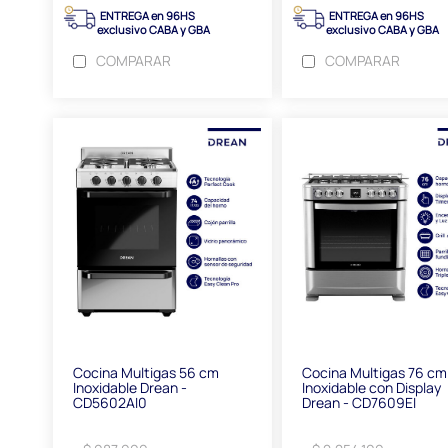
ENTREGA en 96HS
ENTREGA en 96HS
exclusivo CABA y GBA
exclusivo CABA y GBA
COMPARAR
COMPARAR
Cocina Multigas 56 cm
Cocina Multigas 76 cm
Inoxidable Drean -
Inoxidable con Display
CD5602AI0
Drean - CD7609EI