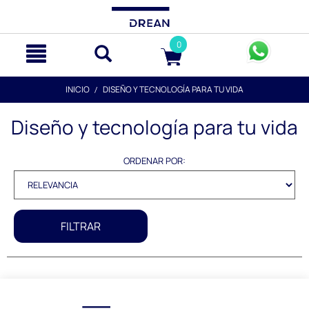
text.skipToContent
text.skipToNavigation
0
INICIO
DISEÑO Y TECNOLOGÍA PARA TU VIDA
Diseño y tecnología para tu vida
ORDENAR POR:
FILTRAR