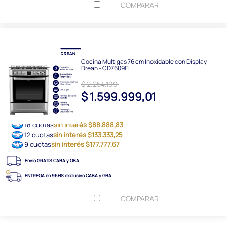
COMPARAR
Cocina Multigas 76 cm Inoxidable con Display
Drean - CD7609EI
$ 2.254.199
$ 1.599.999,01
18 cuotas
sin interés $88.888,83
12 cuotas
sin interés $133.333,25
9 cuotas
sin interés $177.777,67
Envío GRATIS CABA y GBA
ENTREGA en 96HS exclusivo CABA y GBA
COMPARAR