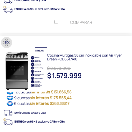
Envío GRATIS CABA y GBA
ENTREGA en 96HS exclusivo CABA y GBA
COMPARAR
Cocina Multigas 56 cm Inoxidable con Air Fryer
Drean - CD5617AI0
$ 2.079.999
$ 1.579.999
12 cuotas
sin interés $131.666,58
9 cuotas
sin interés $175.555,44
6 cuotas
sin interés $263.333,17
Envío GRATIS CABA y GBA
ENTREGA en 96HS exclusivo CABA y GBA