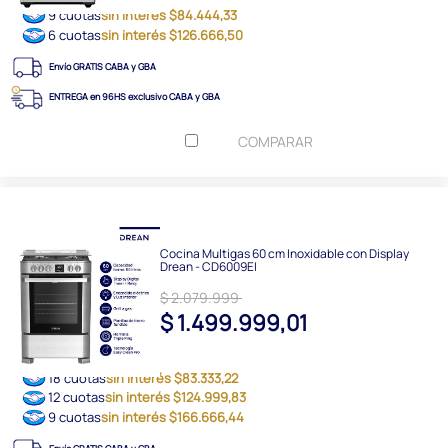
9 cuotas
sin interés $84.444,33
6 cuotas
sin interés $126.666,50
Envío GRATIS CABA y GBA
ENTREGA en 96HS exclusivo CABA y GBA
COMPARAR
Cocina Multigas 60 cm Inoxidable con Display
Drean - CD6009EI
$ 2.079.999
$ 1.499.999,01
18 cuotas
sin interés $83.333,22
12 cuotas
sin interés $124.999,83
9 cuotas
sin interés $166.666,44