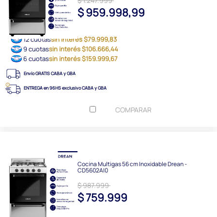
$ 1.247.999
$ 959.998,99
12 cuotas
sin interés $79.999,83
9 cuotas
sin interés $106.666,44
6 cuotas
sin interés $159.999,67
Envío GRATIS CABA y GBA
ENTREGA en 96HS exclusivo CABA y GBA
COMPARAR
Cocina Multigas 56 cm Inoxidable Drean -
CD5602AI0
$ 987.999
$ 759.999