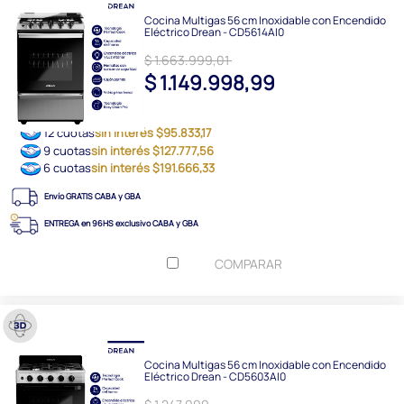
Cocina Multigas 56 cm Inoxidable con Encendido
Eléctrico Drean - CD5614AI0
$ 1.663.999,01
$ 1.149.998,99
12 cuotas
sin interés $95.833,17
9 cuotas
sin interés $127.777,56
6 cuotas
sin interés $191.666,33
Envío GRATIS CABA y GBA
ENTREGA en 96HS exclusivo CABA y GBA
COMPARAR
Cocina Multigas 56 cm Inoxidable con Encendido
Eléctrico Drean - CD5603AI0