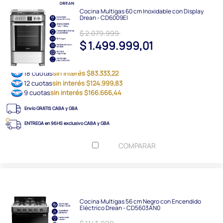
Cocina Multigas 60 cm Inoxidable con Display
Drean - CD6009EI
$ 2.079.999
$ 1.499.999,01
18 cuotas
sin interés $83.333,22
12 cuotas
sin interés $124.999,83
9 cuotas
sin interés $166.666,44
Envío GRATIS CABA y GBA
ENTREGA en 96HS exclusivo CABA y GBA
COMPARAR
Cocina Multigas 56 cm Negro con Encendido
Eléctrico Drean - CD5603AN0