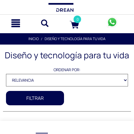
text.skipToContent
text.skipToNavigation
0
INICIO
DISEÑO Y TECNOLOGÍA PARA TU VIDA
Diseño y tecnología para tu vida
ORDENAR POR:
FILTRAR