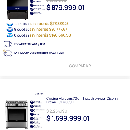
$ 1.143.999
$ 879.999,01
12 cuotas
sin interés $73.333,25
9 cuotas
sin interés $97.777,67
6 cuotas
sin interés $146.666,50
Envío GRATIS CABA y GBA
ENTREGA en 96HS exclusivo CABA y GBA
COMPARAR
Cocina Multigas 76 cm Inoxidable con Display
Drean - CD7609EI
$ 2.254.199
$ 1.599.999,01