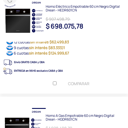
Horno Eléctrico Empotrable 60 cm Negro Digital
Drean - HEDR601CN
$ 907.498,79
$ 698.075,78
12 cuotas
sin interés $62.499,83
9 cuotas
sin interés $83.333,11
6 cuotas
sin interés $124.999,67
Envío GRATIS CABA y GBA
ENTREGA en 96HS exclusivo CABA y GBA
COMPARAR
Horno A Gas Empotrable 60 cm Negro Digital
Drean - HGDR601CN