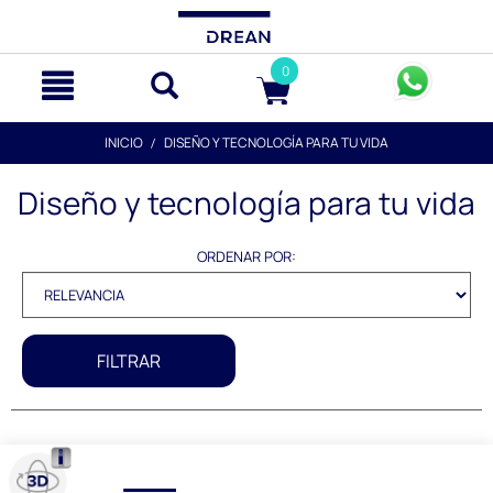
text.skipToContent
text.skipToNavigation
0
INICIO
DISEÑO Y TECNOLOGÍA PARA TU VIDA
Diseño y tecnología para tu vida
ORDENAR POR:
FILTRAR