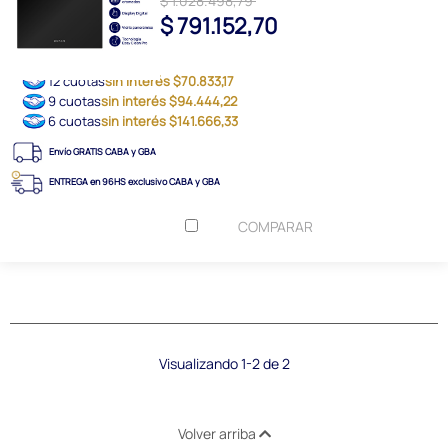
$ 1.028.498,79
$ 791.152,70
12 cuotas
sin interés $70.833,17
9 cuotas
sin interés $94.444,22
6 cuotas
sin interés $141.666,33
Envío GRATIS CABA y GBA
ENTREGA en 96HS exclusivo CABA y GBA
COMPARAR
Visualizando 1-2 de 2
Volver arriba