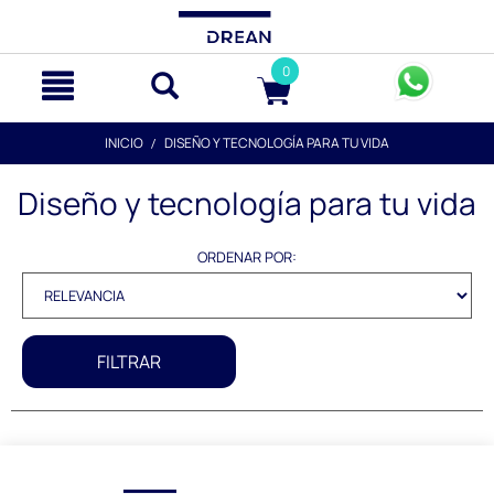
text.skipToContent
text.skipToNavigation
0
INICIO
DISEÑO Y TECNOLOGÍA PARA TU VIDA
Diseño y tecnología para tu vida
ORDENAR POR:
FILTRAR