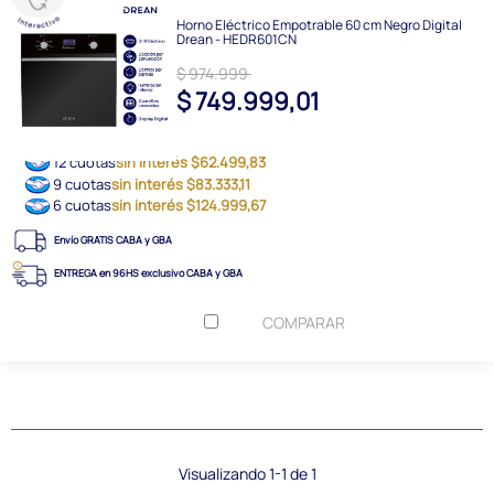
Horno Eléctrico Empotrable 60 cm Negro Digital
Drean - HEDR601CN
$ 974.999
$ 749.999,01
12 cuotas
sin interés $62.499,83
9 cuotas
sin interés $83.333,11
6 cuotas
sin interés $124.999,67
Envío GRATIS CABA y GBA
ENTREGA en 96HS exclusivo CABA y GBA
COMPARAR
Visualizando 1-1 de 1