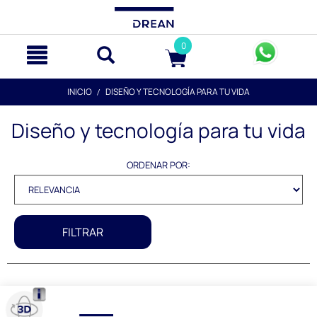
text.skipToContent
text.skipToNavigation
0
INICIO
DISEÑO Y TECNOLOGÍA PARA TU VIDA
Diseño y tecnología para tu vida
ORDENAR POR:
FILTRAR