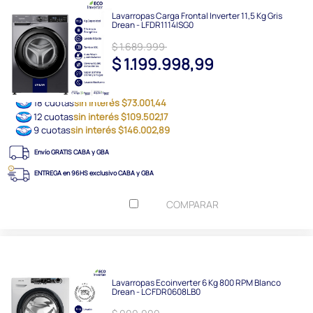
Lavarropas Carga Frontal Inverter 11,5 Kg Gris
Drean - LFDR1114ISG0
$ 1.689.999
$ 1.199.998,99
18 cuotas
sin interés $73.001,44
12 cuotas
sin interés $109.502,17
9 cuotas
sin interés $146.002,89
Envío GRATIS CABA y GBA
ENTREGA en 96HS exclusivo CABA y GBA
COMPARAR
Lavarropas Ecoinverter 6 Kg 800 RPM Blanco
Drean - LCFDR0608LB0