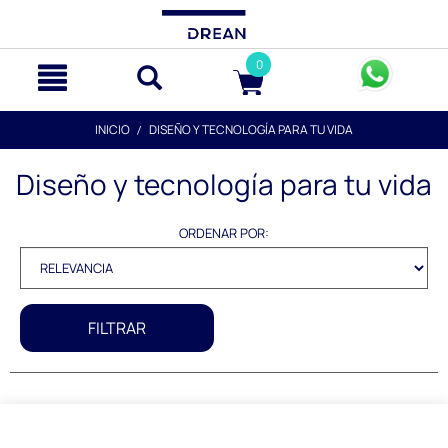
text.skipToContent
text.skipToNavigation
0
INICIO
DISEÑO Y TECNOLOGÍA PARA TU VIDA
Diseño y tecnología para tu vida
ORDENAR POR:
FILTRAR