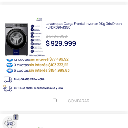
Lavarropas Carga Frontal Inverter 9 Kg Gris Drean
- LFDR0914ISG0
$ 1.494.999
$ 929.999
12 cuotas
sin interés $77.499,92
9 cuotas
sin interés $103.333,22
6 cuotas
sin interés $154.999,83
Envío GRATIS CABA y GBA
ENTREGA en 96HS exclusivo CABA y GBA
COMPARAR