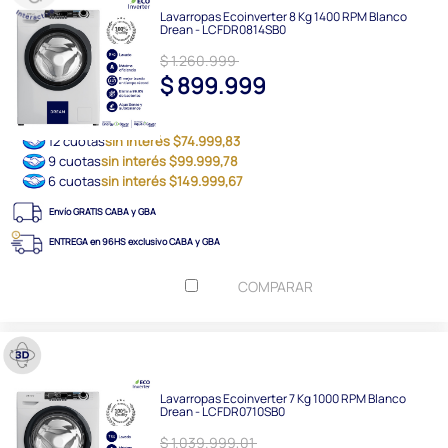
Lavarropas Ecoinverter 8 Kg 1400 RPM Blanco
Drean - LCFDR0814SB0
$ 1.260.999
$ 899.999
12 cuotas
sin interés $74.999,83
9 cuotas
sin interés $99.999,78
6 cuotas
sin interés $149.999,67
Envío GRATIS CABA y GBA
ENTREGA en 96HS exclusivo CABA y GBA
COMPARAR
Lavarropas Ecoinverter 7 Kg 1000 RPM Blanco
Drean - LCFDR0710SB0
$ 1.039.999,01