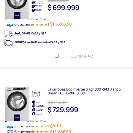
$ 909.999
$ 699.999
6 cuotas
sin interés $116.666,50
Envío GRATIS CABA y GBA
ENTREGA en 96HS exclusivo CABA y GBA
COMPARAR
Lavarropas Ecoinverter 6 Kg 1000 RPM Blanco
Drean - LCFDR0610LB0
$ 974.999
$ 729.999
9 cuotas
sin interés $81.111
6 cuotas
sin interés $121.666,50