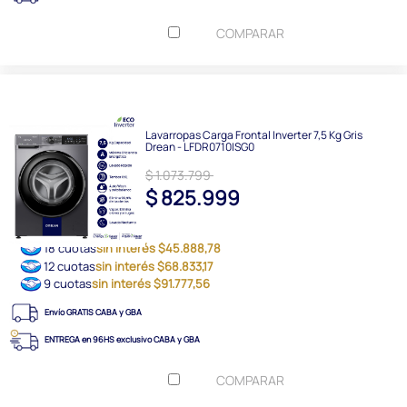
COMPARAR
Lavarropas Carga Frontal Inverter 7,5 Kg Gris
Drean - LFDR0710ISG0
$ 1.073.799
$ 825.999
18 cuotas
sin interés $45.888,78
12 cuotas
sin interés $68.833,17
9 cuotas
sin interés $91.777,56
Envío GRATIS CABA y GBA
ENTREGA en 96HS exclusivo CABA y GBA
COMPARAR