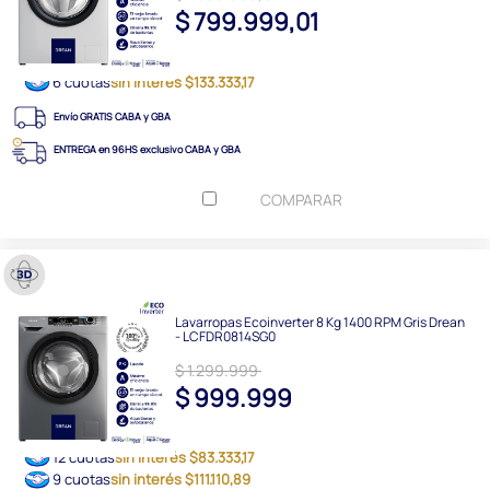
$ 799.999,01
6 cuotas
sin interés $133.333,17
Envío GRATIS CABA y GBA
ENTREGA en 96HS exclusivo CABA y GBA
COMPARAR
Lavarropas Ecoinverter 8 Kg 1400 RPM Gris Drean
- LCFDR0814SG0
$ 1.299.999
$ 999.999
12 cuotas
sin interés $83.333,17
9 cuotas
sin interés $111.110,89