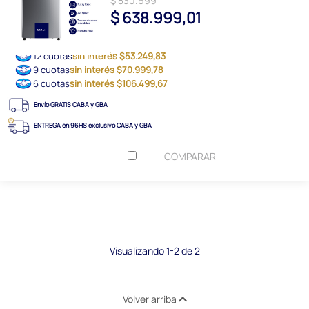
$ 830.699
$ 638.999,01
12 cuotas
sin interés $53.249,83
9 cuotas
sin interés $70.999,78
6 cuotas
sin interés $106.499,67
Envío GRATIS CABA y GBA
ENTREGA en 96HS exclusivo CABA y GBA
COMPARAR
Visualizando 1-2 de 2
Volver arriba