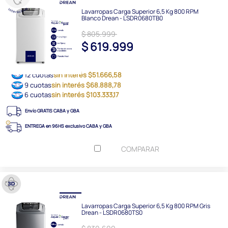
Lavarropas Carga Superior 6,5 Kg 800 RPM
Blanco Drean - LSDR0680TB0
$ 805.999
$ 619.999
12 cuotas
sin interés $51.666,58
9 cuotas
sin interés $68.888,78
6 cuotas
sin interés $103.333,17
Envío GRATIS CABA y GBA
ENTREGA en 96HS exclusivo CABA y GBA
COMPARAR
Lavarropas Carga Superior 6,5 Kg 800 RPM Gris
Drean - LSDR0680TS0