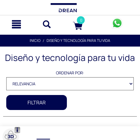
text.skipToContent
text.skipToNavigation
0
INICIO
DISEÑO Y TECNOLOGÍA PARA TU VIDA
Diseño y tecnología para tu vida
ORDENAR POR:
FILTRAR