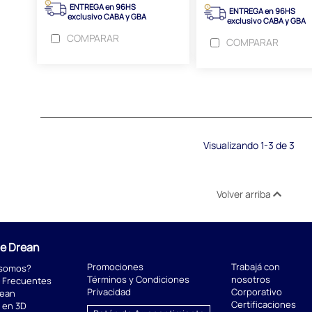
ENTREGA en 96HS
ENTREGA en 96HS
exclusivo CABA y GBA
exclusivo CABA y GBA
COMPARAR
COMPARAR
Visualizando 1-3 de 3
Volver arriba
de Drean
Promociones
Trabajá con
 somos?
Términos y Condiciones
nosotros
 Frecuentes
Privacidad
Corporativo
rean
Certificaciones
 en 3D