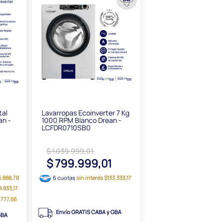
tal
Lavarropas Ecoinverter 7 Kg
an -
1000 RPM Blanco Drean -
LCFDR0710SB0
$ 1.039.999,01
$ 799.999,01
5.888,78
6 cuotas
sin interés $133.333,17
8.833,17
1.777,56
Envío GRATIS CABA y GBA
GBA