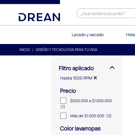
text.skipToContent
text.skipToNavigation
Lavado y secado
Hela
INICIO
DISEÑO Y TECNOLOGÍA PARA TU VIDA
Filtro aplicado
Hasta 1000 RPM
Precio
$500.000 a $1.000.000
(1)
Más de $1.000.000
(2)
Color lavarropas