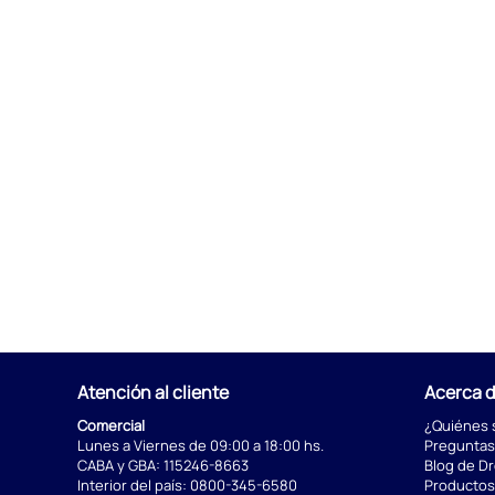
Atención al cliente
Acerca 
Comercial
¿Quiénes
Lunes a Viernes de 09:00 a 18:00 hs.
Preguntas
CABA y GBA:
115246-8663
Blog de D
Interior del país:
0800-345-6580
Productos