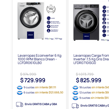
Lavarropas Ecoinverter 6 Kg
Lavarropas Carga Fron
1000 RPM Blanco Drean -
Inverter 7,5 Kg Gris Dre
LCFDR0610LB0
LFDR0710ISG0
$ 974.999
$ 1.073.799
$ 729.999
$ 825.999
9 cuotas
sin interés $81.111
18 cuotas
sin interés $4
6 cuotas
sin interés $121.666,50
12 cuotas
sin interés $6
9 cuotas
sin interés $9
Envío GRATIS CABA y GBA
Envío GRATIS CABA y 