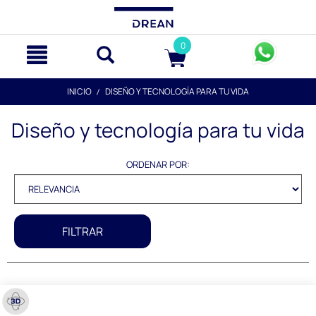
text.skipToContent
text.skipToNavigation
0
INICIO
DISEÑO Y TECNOLOGÍA PARA TU VIDA
Diseño y tecnología para tu vida
ORDENAR POR:
FILTRAR