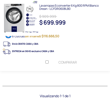
Lavarropas Ecoinverter 6 Kg 800 RPM Blanco
Drean - LCFDR0608LB0
$ 909.999
$ 699.999
6 cuotas
sin interés $116.666,50
Envío GRATIS CABA y GBA
ENTREGA en 96HS exclusivo CABA y GBA
COMPARAR
Visualizando 1-1 de 1