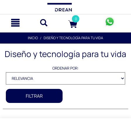
text.skipToContent
text.skipToNavigation
0
INICIO
DISEÑO Y TECNOLOGÍA PARA TU VIDA
Diseño y tecnología para tu vida
ORDENAR POR:
FILTRAR