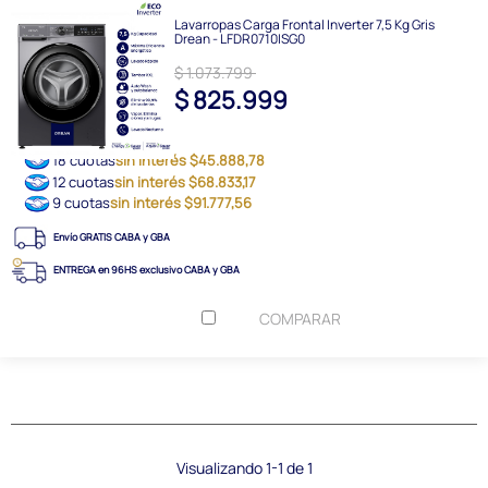
Lavarropas Carga Frontal Inverter 7,5 Kg Gris
Drean - LFDR0710ISG0
$ 1.073.799
$ 825.999
18 cuotas
sin interés $45.888,78
12 cuotas
sin interés $68.833,17
9 cuotas
sin interés $91.777,56
Envío GRATIS CABA y GBA
ENTREGA en 96HS exclusivo CABA y GBA
COMPARAR
Visualizando 1-1 de 1