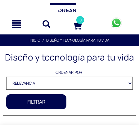
text.skipToContent
text.skipToNavigation
0
INICIO
DISEÑO Y TECNOLOGÍA PARA TU VIDA
Diseño y tecnología para tu vida
ORDENAR POR:
FILTRAR