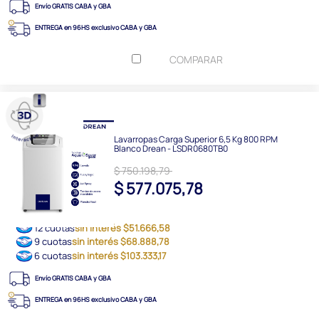
Envío GRATIS CABA y GBA
ENTREGA en 96HS exclusivo CABA y GBA
COMPARAR
Lavarropas Carga Superior 6,5 Kg 800 RPM
Blanco Drean - LSDR0680TB0
$ 750.198,79
$ 577.075,78
12 cuotas
sin interés $51.666,58
9 cuotas
sin interés $68.888,78
6 cuotas
sin interés $103.333,17
Envío GRATIS CABA y GBA
ENTREGA en 96HS exclusivo CABA y GBA