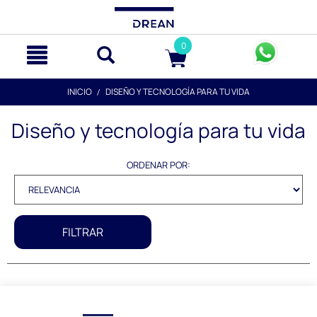
text.skipToContent
text.skipToNavigation
0
INICIO
DISEÑO Y TECNOLOGÍA PARA TU VIDA
Diseño y tecnología para tu vida
ORDENAR POR:
FILTRAR