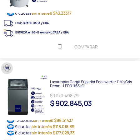
6 cuotas
sin interés $43.333,17
Envío GRATIS CABA y GBA
ENTREGA en 96HS exclusivo CABA y GBA
COMPARAR
Lavarropas Carga Superior Ecoinverter 11 Kg Gris
Drean - LPDR1165LG
$ 1.270.498,79
$ 902.845,03
12 cuotas
sin interés $88.514,17
9 cuotas
sin interés $118.018,89
6 cuotas
sin interés $177.028,33