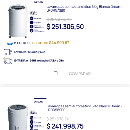
Lavarropas semiautomático 5 Kg Blanco Drean -
LRDR57SB0
$ 264.383,79
$ 251.306,50
6 cuotas
sin interés $44.999,67
Envío GRATIS CABA y GBA
ENTREGA en 96HS exclusivo CABA y GBA
COMPARAR
Lavarropas semiautomático 5 Kg Blanco Drean -
LRDR56SB0
$ 251.678,74
$ 241.998,75