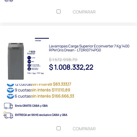
COMPARAR
Lavarropas Carga Superior Ecoinverter 7 Kg 1400
RPM Gris Drean - LTDRI0714PG0
$ 1.572.998,79
$ 1.008.332,22
12 cuotas
sin interés $83.333,17
9 cuotas
sin interés $111.110,89
6 cuotas
sin interés $166.666,33
Envío GRATIS CABA y GBA
ENTREGA en 96HS exclusivo CABA y GBA
COMPARAR