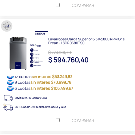
COMPARAR
Lavarropas Carga Superior 6,5 Kg 800 RPM Gris
Drean - LSDR0680TS0
$ 773.188,79
$ 594.760,40
12 cuotas
sin interés $53.249,83
9 cuotas
sin interés $70.999,78
6 cuotas
sin interés $106.499,67
Envío GRATIS CABA y GBA
ENTREGA en 96HS exclusivo CABA y GBA
COMPARAR