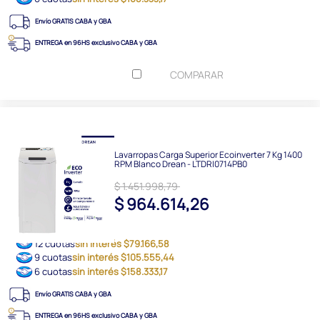
Envío GRATIS CABA y GBA
ENTREGA en 96HS exclusivo CABA y GBA
COMPARAR
Lavarropas Carga Superior Ecoinverter 7 Kg 1400
RPM Blanco Drean - LTDRI0714PB0
$ 1.451.998,79
$ 964.614,26
12 cuotas
sin interés $79.166,58
9 cuotas
sin interés $105.555,44
6 cuotas
sin interés $158.333,17
Envío GRATIS CABA y GBA
ENTREGA en 96HS exclusivo CABA y GBA