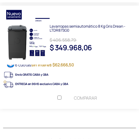
Lavarropas semiautomático 8 Kg Gris Drean -
LTDR87SG0
$ 406.558,79
$ 349.968,06
6 cuotas
sin interés $62.666,50
Envío GRATIS CABA y GBA
ENTREGA en 96HS exclusivo CABA y GBA
COMPARAR