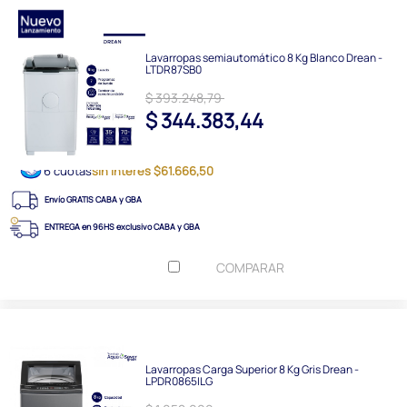
Lavarropas semiautomático 8 Kg Blanco Drean -
LTDR87SB0
$ 393.248,79
$ 344.383,44
6 cuotas
sin interés $61.666,50
Envío GRATIS CABA y GBA
ENTREGA en 96HS exclusivo CABA y GBA
COMPARAR
Lavarropas Carga Superior 8 Kg Gris Drean -
LPDR0865ILG