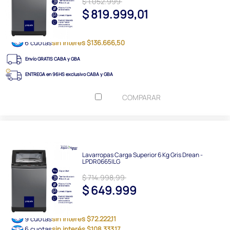
$ 1.052.999
$ 819.999,01
6 cuotas
sin interés $136.666,50
Envío GRATIS CABA y GBA
ENTREGA en 96HS exclusivo CABA y GBA
COMPARAR
Lavarropas Carga Superior 6 Kg Gris Drean -
LPDR0665ILG
$ 714.998,99
$ 649.999
9 cuotas
sin interés $72.222,11
6 cuotas
sin interés $108.333,17