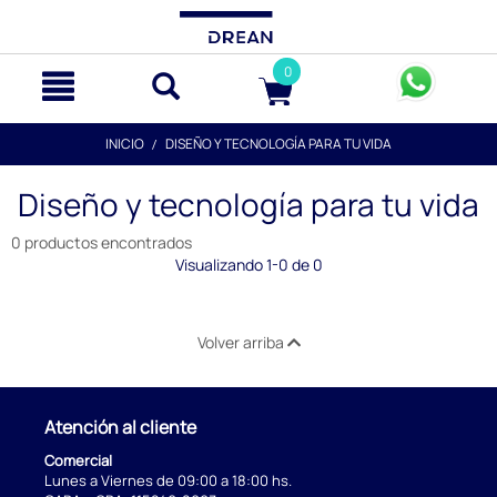
text.skipToContent
text.skipToNavigation
0
INICIO
DISEÑO Y TECNOLOGÍA PARA TU VIDA
Diseño y tecnología para tu vida
0 productos encontrados
Visualizando 1-0 de 0
Volver arriba
Atención al cliente
Comercial
Lunes a Viernes de 09:00 a 18:00 hs.