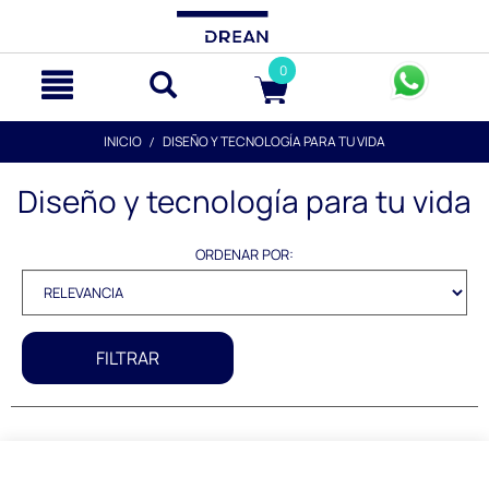
text.skipToContent
text.skipToNavigation
0
INICIO
DISEÑO Y TECNOLOGÍA PARA TU VIDA
Diseño y tecnología para tu vida
ORDENAR POR:
FILTRAR