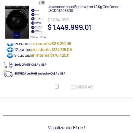
Lavasecarropas Ecoinverter 12 Kg Gris Drean -
LSCDR1208SG0
$ 1.884.999
$ 1.449.999,01
18 cuotas
sin interés $88.210,06
12 cuotas
sin interés $132.315,08
9 cuotas
sin interés $176.420,11
Envío GRATIS CABA y GBA
ENTREGA en 96HS exclusivo CABA y GBA
COMPARAR
Visualizando 1-1 de 1