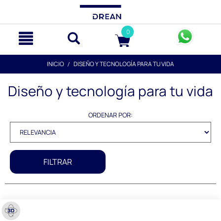
text.skipToContent
text.skipToNavigation
0
INICIO
DISEÑO Y TECNOLOGÍA PARA TU VIDA
Diseño y tecnología para tu vida
ORDENAR POR:
FILTRAR