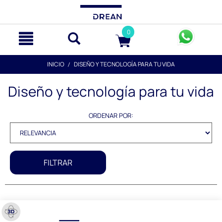
text.skipToContent
text.skipToNavigation
0
INICIO
DISEÑO Y TECNOLOGÍA PARA TU VIDA
Diseño y tecnología para tu vida
ORDENAR POR:
FILTRAR