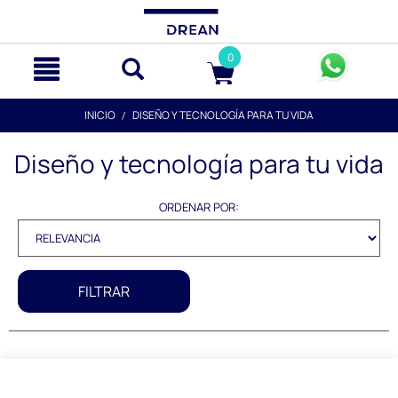
text.skipToContent
text.skipToNavigation
0
INICIO
DISEÑO Y TECNOLOGÍA PARA TU VIDA
Diseño y tecnología para tu vida
ORDENAR POR:
FILTRAR