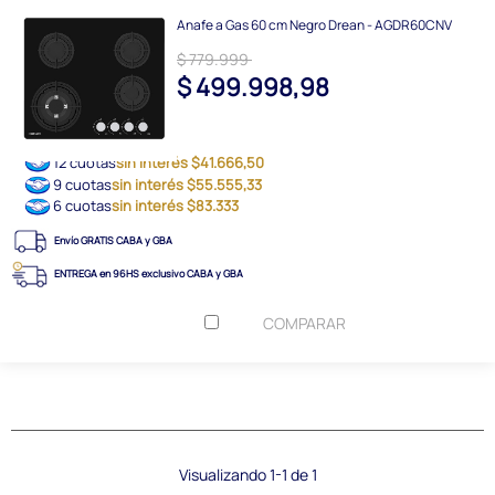
Anafe a Gas 60 cm Negro Drean - AGDR60CNV
$ 779.999
$ 499.998,98
12 cuotas
sin interés $41.666,50
9 cuotas
sin interés $55.555,33
6 cuotas
sin interés $83.333
Envío GRATIS CABA y GBA
ENTREGA en 96HS exclusivo CABA y GBA
COMPARAR
Visualizando 1-1 de 1