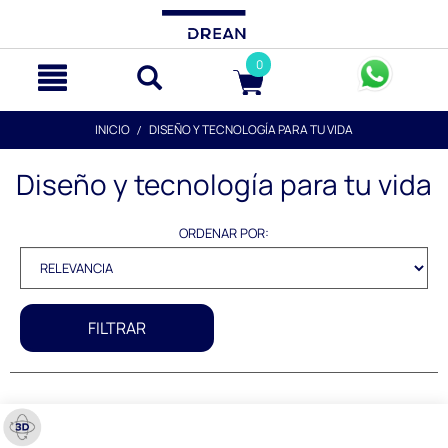
text.skipToContent
text.skipToNavigation
0
INICIO
DISEÑO Y TECNOLOGÍA PARA TU VIDA
Diseño y tecnología para tu vida
ORDENAR POR:
FILTRAR