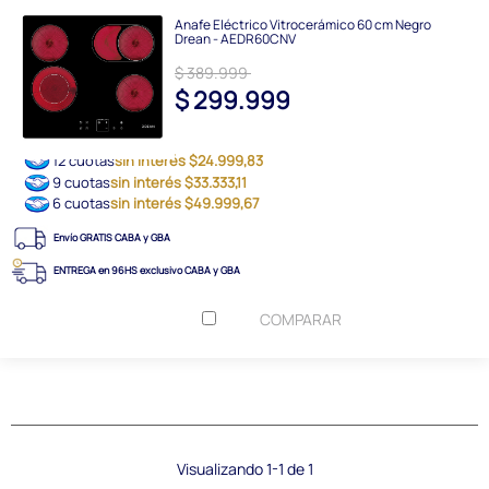
Anafe Eléctrico Vitrocerámico 60 cm Negro
Drean - AEDR60CNV
$ 389.999
$ 299.999
12 cuotas
sin interés $24.999,83
9 cuotas
sin interés $33.333,11
6 cuotas
sin interés $49.999,67
Envío GRATIS CABA y GBA
ENTREGA en 96HS exclusivo CABA y GBA
COMPARAR
Visualizando 1-1 de 1