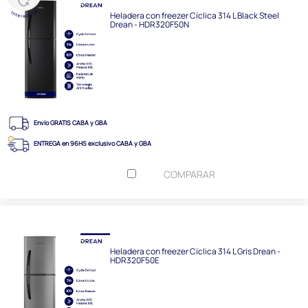
Heladera con freezer Cíclica 314 L Black Steel
Drean - HDR320F50N
Envío GRATIS CABA y GBA
ENTREGA en 96HS exclusivo CABA y GBA
COMPARAR
Heladera con freezer Cíclica 314 L Gris Drean -
HDR320F50E