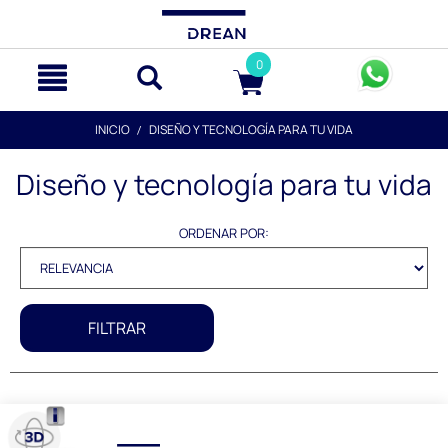
text.skipToContent
text.skipToNavigation
0
INICIO
DISEÑO Y TECNOLOGÍA PARA TU VIDA
Diseño y tecnología para tu vida
ORDENAR POR:
FILTRAR