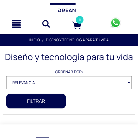
text.skipToContent
text.skipToNavigation
0
INICIO
DISEÑO Y TECNOLOGÍA PARA TU VIDA
Diseño y tecnología para tu vida
ORDENAR POR:
FILTRAR