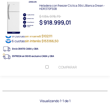
Heladera con freezer Cíclica 364 L Blanca Drean -
HDR370F50B
$ 1.134.978,79
$ 918.999,01
9 cuotas
sin interés $102.111
6 cuotas
sin interés $153.166,50
Envío GRATIS CABA y GBA
ENTREGA en 96HS exclusivo CABA y GBA
COMPARAR
Visualizando 1-1 de 1