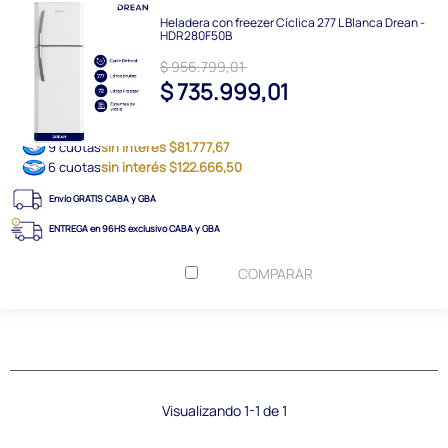
Heladera con freezer Cíclica 277 L Blanca Drean -
HDR280F50B
$ 956.799,01
$ 735.999,01
9 cuotas
sin interés $81.777,67
6 cuotas
sin interés $122.666,50
Envío GRATIS CABA y GBA
ENTREGA en 96HS exclusivo CABA y GBA
COMPARAR
Visualizando 1-1 de 1