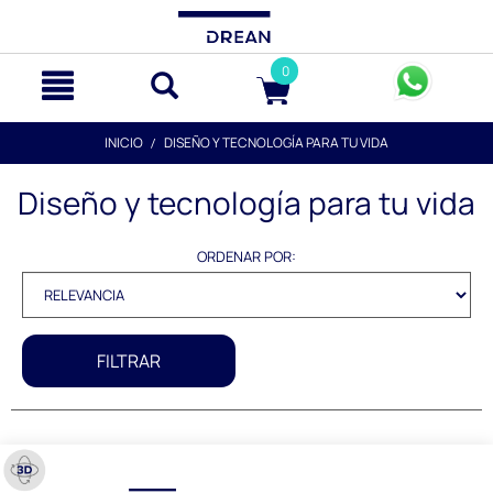
text.skipToContent
text.skipToNavigation
0
INICIO
DISEÑO Y TECNOLOGÍA PARA TU VIDA
Diseño y tecnología para tu vida
ORDENAR POR:
FILTRAR