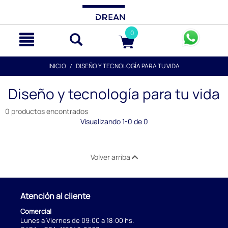
text.skipToContent
text.skipToNavigation
0
INICIO
DISEÑO Y TECNOLOGÍA PARA TU VIDA
Diseño y tecnología para tu vida
0 productos encontrados
Visualizando 1-0 de 0
Volver arriba
Atención al cliente
Comercial
Lunes a Viernes de 09:00 a 18:00 hs.