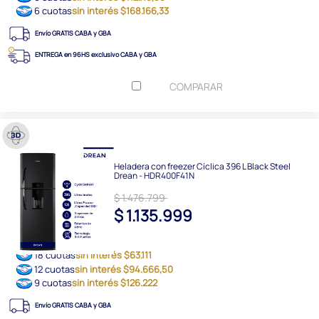
6 cuotas
sin interés $168.166,33
Envío GRATIS CABA y GBA
ENTREGA en 96HS exclusivo CABA y GBA
COMPARAR
Heladera con freezer Cíclica 396 L Black Steel
Drean - HDR400F41N
$ 1.476.799
$ 1.135.999
18 cuotas
sin interés $63.111
12 cuotas
sin interés $94.666,50
9 cuotas
sin interés $126.222
Envío GRATIS CABA y GBA