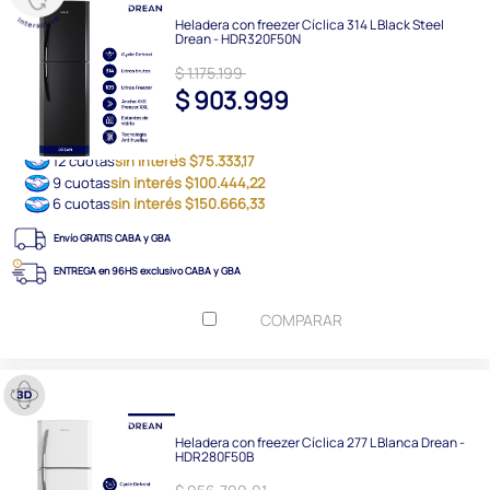
Heladera con freezer Cíclica 314 L Black Steel
Drean - HDR320F50N
$ 1.175.199
$ 903.999
12 cuotas
sin interés $75.333,17
9 cuotas
sin interés $100.444,22
6 cuotas
sin interés $150.666,33
Envío GRATIS CABA y GBA
ENTREGA en 96HS exclusivo CABA y GBA
COMPARAR
Heladera con freezer Cíclica 277 L Blanca Drean -
HDR280F50B