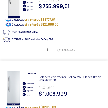
$ 956.799,01
$ 735.999,01
9 cuotas
sin interés $81.777,67
6 cuotas
sin interés $122.666,50
Envío GRATIS CABA y GBA
ENTREGA en 96HS exclusivo CABA y GBA
COMPARAR
Heladera con freezer Cíclica 397 L Blanca Drean -
HDR400F30B
$ 1.311.699
$ 1.008.999
9 cuotas
sin interés $112.110,89