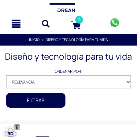
text.skipToContent
text.skipToNavigation
0
INICIO
DISEÑO Y TECNOLOGÍA PARA TU VIDA
Diseño y tecnología para tu vida
ORDENAR POR:
FILTRAR