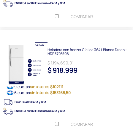
ENTREGA en 96HS exclusivo CABA y GBA
COMPARAR
Heladera con freezer Cíclica 364 L Blanca Drean -
HDR370F50B
$ 1.194.699,01
$ 918.999
9 cuotas
sin interés $102.111
6 cuotas
sin interés $153.166,50
Envío GRATIS CABA y GBA
ENTREGA en 96HS exclusivo CABA y GBA
COMPARAR