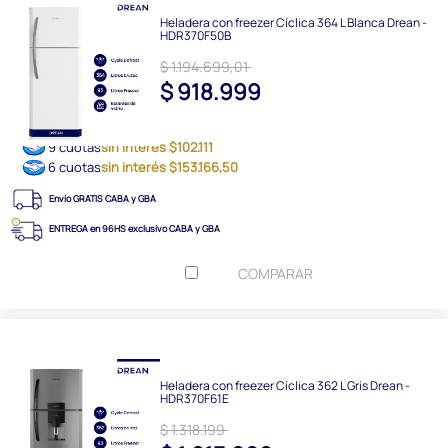
Heladera con freezer Cíclica 364 L Blanca Drean -
HDR370F50B
$ 1.194.699,01
$ 918.999
9 cuotas
sin interés $102.111
6 cuotas
sin interés $153.166,50
Envío GRATIS CABA y GBA
ENTREGA en 96HS exclusivo CABA y GBA
COMPARAR
Heladera con freezer Cíclica 362 L Gris Drean -
HDR370F61E
$ 1.318.199