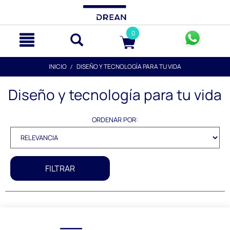
text.skipToContent
text.skipToNavigation
0
INICIO
DISEÑO Y TECNOLOGÍA PARA TU VIDA
Diseño y tecnología para tu vida
ORDENAR POR:
FILTRAR