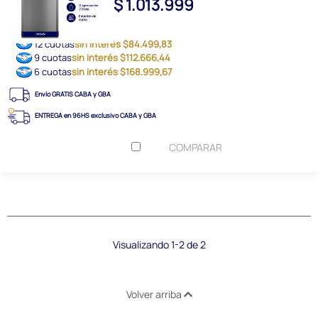
$ 1.013.999
12 cuotas
sin interés $84.499,83
9 cuotas
sin interés $112.666,44
6 cuotas
sin interés $168.999,67
Envío GRATIS CABA y GBA
ENTREGA en 96HS exclusivo CABA y GBA
COMPARAR
Visualizando 1-2 de 2
Volver arriba