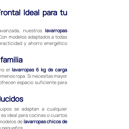
ontal Ideal para tu
 avanzada, nuestros
lavarropas
 Con modelos adaptados a todas
racticidad y ahorro energético
familia
mo el
lavarropas 6 kg de carga
 menos ropa. Si necesitas mayor
frecen espacio suficiente para
ducidos
quipos se adaptan a cualquier
es ideal para cocinas o cuartos
 modelos de
lavarropas chicos de
s pequeños.