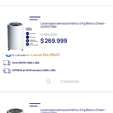
Lavarropas semiautomático 5 Kg Blanco Drean -
LRDR57SB0
$ 284.049
$ 269.999
6 cuotas
sin interés $44.999,67
Envío GRATIS CABA y GBA
ENTREGA en 96HS exclusivo CABA y GBA
COMPARAR
Lavarropas semiautomático 5 Kg Blanco Drean -