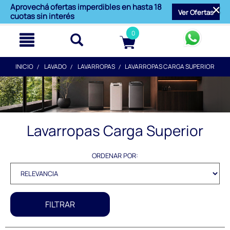
text.skipToContent
text.skipToNavigation
Aprovechá ofertas imperdibles en hasta 18
Ver Ofertas
cuotas sin interés
0
INICIO
LAVADO
LAVARROPAS
LAVARROPAS CARGA SUPERIOR
Lavarropas Carga Superior
ORDENAR POR:
FILTRAR