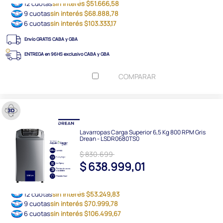
12 cuotas
sin interés $51.666,58
9 cuotas
sin interés $68.888,78
6 cuotas
sin interés $103.333,17
Envío GRATIS CABA y GBA
ENTREGA en 96HS exclusivo CABA y GBA
COMPARAR
Lavarropas Carga Superior 6,5 Kg 800 RPM Gris
Drean - LSDR0680TS0
$ 830.699
$ 638.999,01
12 cuotas
sin interés $53.249,83
9 cuotas
sin interés $70.999,78
6 cuotas
sin interés $106.499,67