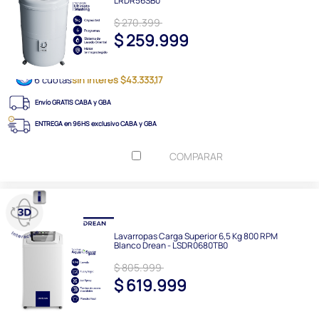
LRDR56SB0
$ 270.399
$ 259.999
6 cuotas
sin interés $43.333,17
Envío GRATIS CABA y GBA
ENTREGA en 96HS exclusivo CABA y GBA
COMPARAR
Lavarropas Carga Superior 6,5 Kg 800 RPM
Blanco Drean - LSDR0680TB0
$ 805.999
$ 619.999