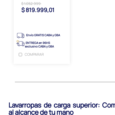
$ 1.052.999
$ 819.999,01
Envío GRATIS CABA y GBA
ENTREGA en 96HS
exclusivo CABA y GBA
COMPARAR
Lavarropas de carga superior: Com
al alcance de tu mano