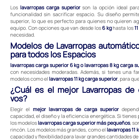
Los
lavarropas carga superior
son la opción ideal pa
funcionalidad sin sacrificar espacio. Su diseño permit
superior, lo que es perfecto para quienes no quieren ag
equipo. Con opciones que van desde los
6 kg
hasta los
11
necesidad.
Modelos de Lavarropas automático
para todos los Espacios
lavarropas carga superior 6 kg o lavarropas 8 kg carga s
con necesidades moderadas. Además, si tenes una fa
modelos como el
lavarropas 11 kg carga superior
, para qu
¿Cuál es el mejor Lavarropas de 
vos?
Elegir el
mejor lavarropas de carga superior
depende
capacidad, el diseño y la eficiencia energética. Si tien
los modelos
lavarropas carga superior más pequeños
, s
rincón. Los modelos más grandes, como el
lavarropas 11 
capacidad y flexibilidad para lavar grandes cantidades de