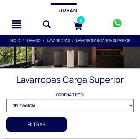
text.skipToContent
text.skipToNavigation
0
INICIO
LAVADO
LAVARROPAS
LAVARROPAS CARGA SUPERIOR
Lavarropas Carga Superior
ORDENAR POR:
FILTRAR