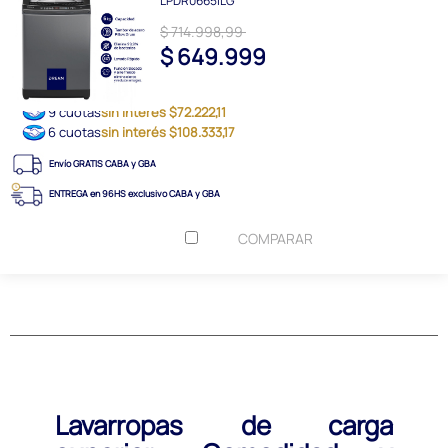
LPDR0665ILG
$ 714.998,99
$ 649.999
9 cuotas
sin interés $72.222,11
6 cuotas
sin interés $108.333,17
Envío GRATIS CABA y GBA
ENTREGA en 96HS exclusivo CABA y GBA
COMPARAR
Lavarropas de carga