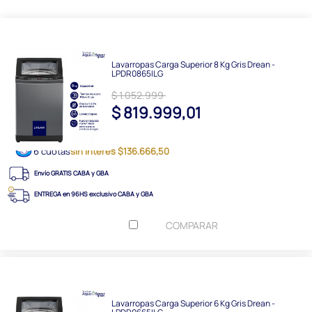
Lavarropas Carga Superior 8 Kg Gris Drean -
LPDR0865ILG
$ 1.052.999
$ 819.999,01
6 cuotas
sin interés $136.666,50
Envío GRATIS CABA y GBA
ENTREGA en 96HS exclusivo CABA y GBA
COMPARAR
Lavarropas Carga Superior 6 Kg Gris Drean -