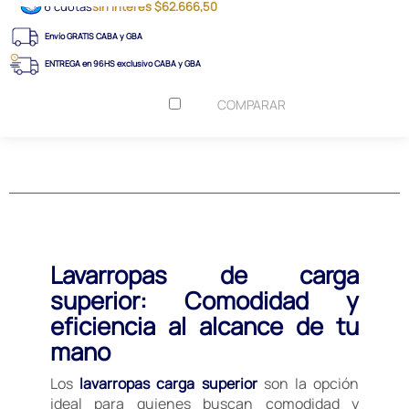
6 cuotas
sin interés $62.666,50
Envío GRATIS CABA y GBA
ENTREGA en 96HS exclusivo CABA y GBA
COMPARAR
Lavarropas de carga
superior: Comodidad y
eficiencia al alcance de tu
mano
Los
lavarropas carga superior
son la opción
ideal para quienes buscan comodidad y