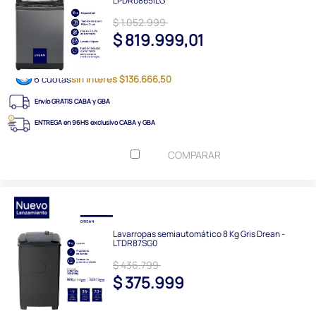
LPDR0865ILG
$ 1.052.999
$ 819.999,01
6 cuotas
sin interés $136.666,50
Envío GRATIS CABA y GBA
ENTREGA en 96HS exclusivo CABA y GBA
COMPARAR
Lavarropas semiautomático 8 Kg Gris Drean -
LTDR87SG0
$ 436.799
$ 375.999