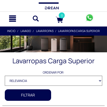
text.skipToContent
text.skipToNavigation
0
INICIO
LAVADO
LAVARROPAS
LAVARROPAS CARGA SUPERIOR
Lavarropas Carga Superior
ORDENAR POR:
FILTRAR