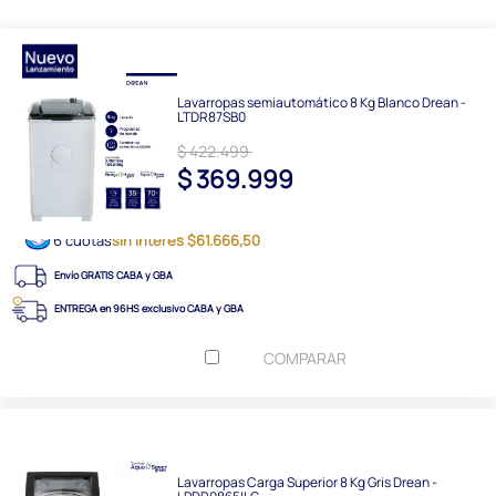
Lavarropas semiautomático 8 Kg Blanco Drean -
LTDR87SB0
$ 422.499
$ 369.999
6 cuotas
sin interés $61.666,50
Envío GRATIS CABA y GBA
ENTREGA en 96HS exclusivo CABA y GBA
COMPARAR
Lavarropas Carga Superior 8 Kg Gris Drean -