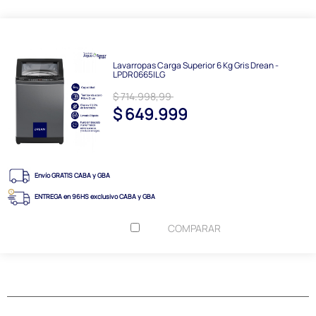
Lavarropas Carga Superior 6 Kg Gris Drean -
LPDR0665ILG
$ 714.998,99
$ 649.999
Envío GRATIS CABA y GBA
ENTREGA en 96HS exclusivo CABA y GBA
COMPARAR