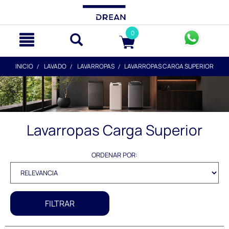
text.skipToContent
text.skipToNavigation
0
INICIO
LAVADO
LAVARROPAS
LAVARROPAS CARGA SUPERIOR
Lavarropas Carga Superior
ORDENAR POR:
FILTRAR