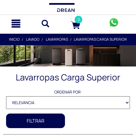
text.skipToContent
text.skipToNavigation
0
INICIO
LAVADO
LAVARROPAS
LAVARROPAS CARGA SUPERIOR
Lavarropas Carga Superior
ORDENAR POR:
FILTRAR