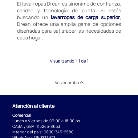
El lavarropas Drean es sinónimo de confianza,
calidad y tecnología de punta. Si estás
buscando un
lavarropas de carga superior
,
Drean ofrece una amplia gama de opciones
diseñadas para satisfacer las necesidades de
cada hogar.
Visualizando 1-1 de 1
Volver arriba
Atención al cliente
Comercial
Lunes a Viernes de 09:00 a 18:00 hs.
CABA y GBA:
115246-8663
Interior del país:
0800-345-6580
WhatsApp:
1150237973