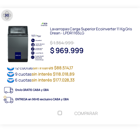
Lavarropas Carga Superior Ecoinverter 11 Kg Gris
Drean - LPDR1165LG
$ 1.364.999
$ 969.999
12 cuotas
sin interés $88.514,17
9 cuotas
sin interés $118.018,89
6 cuotas
sin interés $177.028,33
Envío GRATIS CABA y GBA
ENTREGA en 96HS exclusivo CABA y GBA
COMPARAR