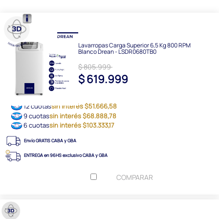
Lavarropas Carga Superior 6,5 Kg 800 RPM
Blanco Drean - LSDR0680TB0
$ 805.999
$ 619.999
12 cuotas
sin interés $51.666,58
9 cuotas
sin interés $68.888,78
6 cuotas
sin interés $103.333,17
Envío GRATIS CABA y GBA
ENTREGA en 96HS exclusivo CABA y GBA
COMPARAR