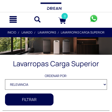
text.skipToContent
text.skipToNavigation
0
INICIO
LAVADO
LAVARROPAS
LAVARROPAS CARGA SUPERIOR
Lavarropas Carga Superior
ORDENAR POR:
FILTRAR