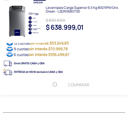
Lavarropas Carga Superior 6,5 Kg 800 RPM Gris
Drean - LSDR0680TS0
$ 830.699
$ 638.999,01
12 cuotas
sin interés $53.249,83
9 cuotas
sin interés $70.999,78
6 cuotas
sin interés $106.499,67
Envío GRATIS CABA y GBA
ENTREGA en 96HS exclusivo CABA y GBA
COMPARAR