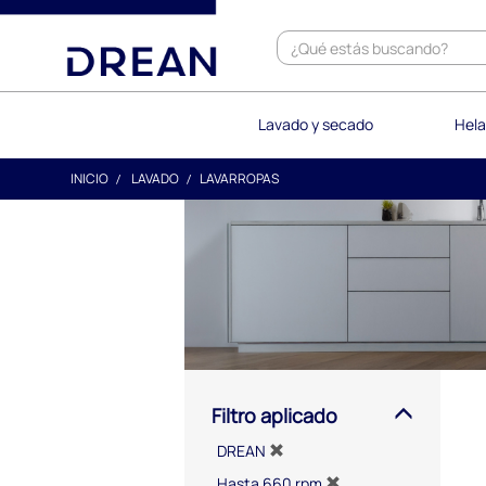
text.skipToContent
text.skipToNavigation
Lavado y secado
Hela
INICIO
LAVADO
LAVARROPAS
Filtro aplicado
DREAN
Hasta 660 rpm