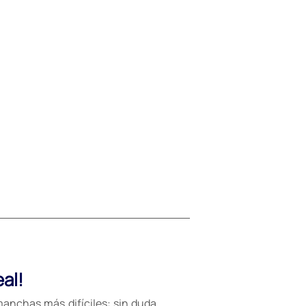
al!
anchas más difíciles: sin duda,