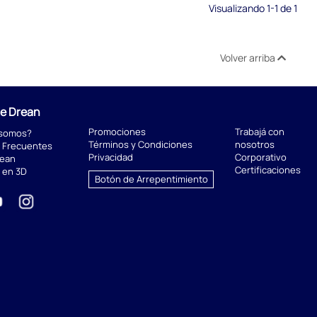
Visualizando 1-1 de 1
Volver arriba
de Drean
Promociones
Trabajá con
 somos?
Términos y Condiciones
nosotros
 Frecuentes
Privacidad
Corporativo
rean
Certificaciones
 en 3D
Botón de Arrepentimiento