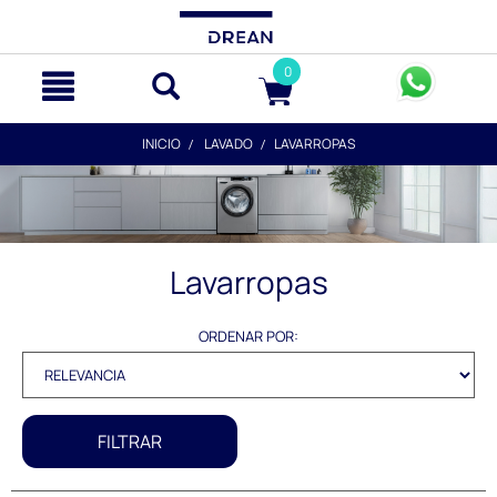
text.skipToContent
text.skipToNavigation
0
INICIO
LAVADO
LAVARROPAS
Lavarropas
ORDENAR POR:
FILTRAR